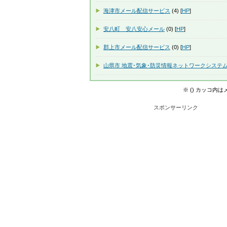
海津市メール配信サービス
(4) [
HP
]
安八町 安八安心メール
(0) [
HP
]
郡上市メール配信サービス
(0) [
HP
]
山県市 地震･気象･防災情報ネットワークシステ
※ () カッコ内
スポンサーリンク