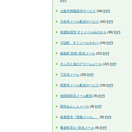
[
HP
]
土岐市情報提供サービス
(44) [
HP
]
大垣市メール配信サービス
(42) [
HP
]
美濃加茂市 すぐメールみのかも
(36) [
HP
]
川辺町 すぐメールかわべ
(24) [
HP
]
御嵩町 防犯･防災メール
(22) [
HP
]
ぎふ川と道のアラームメール
(22) [
HP
]
下呂市メール
(20) [
HP
]
恵那市メール配信サービス
(19) [
HP
]
池田町防災メール配信
(9) [
HP
]
関市あんしんメール
(8) [
HP
]
各務原市「情報メール」
(8) [
HP
]
養老町安心･安全メール
(6) [
HP
]