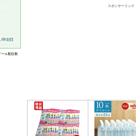
スポンサーリンク
ム
(0) [
HP
]
はメール配信数