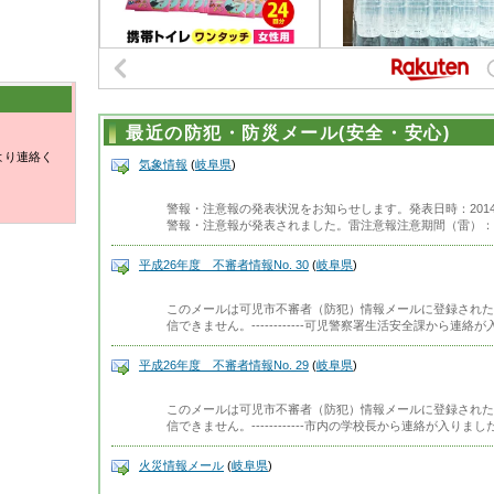
最近の防犯・防災メール(安全・安心)
より連絡く
気象情報
(
岐阜県
)
警報・注意報の発表状況をお知らせします。発表日時：2014年
警報・注意報が発表されました。雷注意報注意期間（雷）：
平成26年度 不審者情報No. 30
(
岐阜県
)
このメールは可児市不審者（防犯）情報メールに登録された
信できません。------------可児警察署生活安全課から連
平成26年度 不審者情報No. 29
(
岐阜県
)
このメールは可児市不審者（防犯）情報メールに登録された
信できません。------------市内の学校長から連絡が入り
火災情報メール
(
岐阜県
)