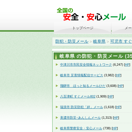
トップページ
メー
防犯・防災メール
岐阜県
可児市 す
>
>
岐阜県 の防犯・防災メール (35
中津川市市民安全情報ネットワーク
(6,247) [
HP
]
岐阜市 災害情報配信サービス
(3,982) [
HP
]
飛騨市 ほっと知るメールひだ
(3,608) [
HP
]
八百津町 すぐメール802
(1,909) [
HP
]
瑞浪市 防災防犯「絆」メール
(1,618) [
HP
]
美濃市防災･あんしんメール
(1,313) [
HP
]
岐阜県警察安全・安心メール
(738) [
HP
]