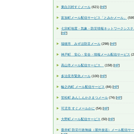
東白川村すぐメール
(621) [
HP
]
富加町メール配信サービス「とみかメール」
(595
七宗町地震・気象・防災情報ネットワークシステ
[
HP
]
瑞穂市 みずほ防災メール
(298) [
HP
]
神戸町 安心・安全・情報メール配信サービス
(2
高山市メール配信サービス
(158) [
HP
]
多治見市緊急メール
(100) [
HP
]
輪之内町 メール配信サービス
(84) [
HP
]
笠松町 あんしんかさまつメール
(74) [
HP
]
可児市 すぐメールかに
(54) [
HP
]
大野町メール配信サービス
(50) [
HP
]
垂井町 防災行政無線（屋外放送）メール配信サ