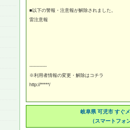
■以下の警報・注意報が解除されました。
雷注意報
------------
※利用者情報の変更・解除はコチラ
http://*****/
岐阜県 可児市 すぐ
（スマートフォ