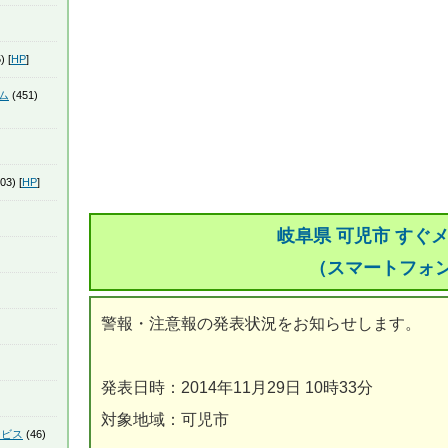
) [
HP
]
ム
(451)
03) [
HP
]
岐阜県 可児市 すぐ
（スマートフォ
警報・注意報の発表状況をお知らせします。
発表日時：2014年11月29日 10時33分
対象地域：可児市
ービス
(46)