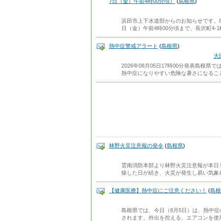
7日（金）午前4時00分頃）
(
島根県
)
浜田市上下水道部からのお知らせです。8
日（金）午前4時00分頃まで、長沢町4-
熱中症警戒アラート
(
島根県
)
大
2026年08月05日17時00分発表島根
熱中症になりやすい危険な暑さになるこ
林野火災注意報の発令
(
島根県
)
雲南消防本部より林野火災注意報が本日
燥した日が続き、火災が発生し易い気象
【健康医療】熱中症にご注意ください！
(
島根
島根県では、今日（8月5日）は、熱中
されます。外出を控える、エアコンを使