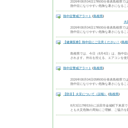
2026年08月04日17時00分発表島根
熱中症になりやすい危険な暑さになるこ
熱中症警戒アラート
(
島根県
)
大
2026年08月04日17時00分発表島根
熱中症になりやすい危険な暑さになるこ
【健康医療】熱中症にご注意ください！
(
島根
島根県では、今日（8月4日）は、熱中
されます。外出を控える、エアコンを使
熱中症警戒アラート
(
島根県
)
2026年08月04日05時00分発表島根
熱中症になりやすい危険な暑さになるこ
【防災】火災について（誤報）
(
島根県
)
8月3日17時53分に浜田市金城町下来
とも火災危険の周知にご理解、ご協力を