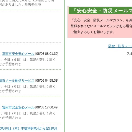
で災害に備えた家かどうか確認して回
問がありました。災害発生地
「安心安全・防災メール
「安心・安全・防災メールマガジン」を
登録されてないメールマガジンがある場
ご協力よろしくお願いします。
防犯・防災メール 
ス
雲南市安全安心メール
[08/06 08:01:30]
県では、今日（６日）は、気温が著しく高く
とが予想されま
田市メール配信サービス
[08/06 04:55:39]
県では、今日（６日）は、気温が著しく高く
とが予想されま
雲南市安全安心メール
[08/05 17:00:49]
県では、明日（６日）は、気温が著しく高く
とが予想されま
月6日（木）午後9時00分から翌日8月