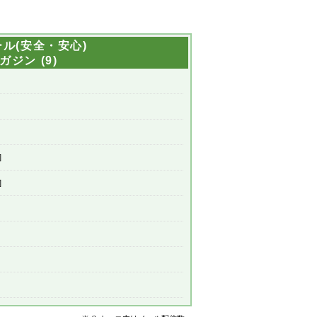
ル(安全・安心)
ジン (9)
]
]