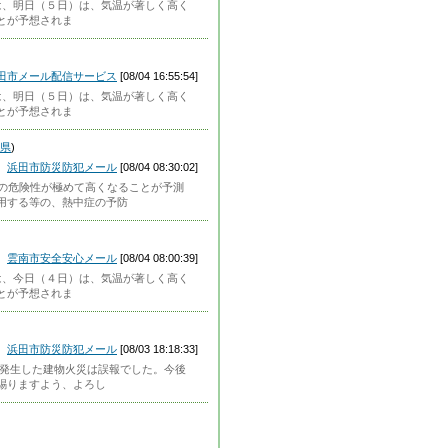
県では、明日（５日）は、気温が著しく高く
とが予想されま
田市メール配信サービス
[08/04 16:55:54]
県では、明日（５日）は、気温が著しく高く
とが予想されま
県
)
浜田市防災防犯メール
[08/04 08:30:02]
症の危険性が極めて高くなることが予測
用する等の、熱中症の予防
雲南市安全安心メール
[08/04 08:00:39]
県では、今日（４日）は、気温が著しく高く
とが予想されま
浜田市防災防犯メール
[08/03 18:18:33]
原で発生した建物火災は誤報でした。今後
賜りますよう、よろし