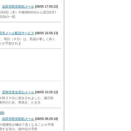
浜田市防災防犯メール
[08/05 17:00:22]
月6日（木）午後9時00分から翌日8月7
1町内の一部、
田市メール配信サービス
[08/05 16:56:13]
県では、明日（６日）は、気温が著しく高く
とが予想されま
雲南市安全安心メール
[08/05 10:25:12]
９時３０分に発令されました。連日乾
条件のため、草焼き、たき火
県
)
浜田市防災防犯メール
[08/05 08:29:18]
症の危険性が極めて高くなることが予測
用する等の、熱中症の予防