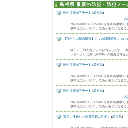
島根県 最新の防災・防犯メー
熱中症警戒アラート
(
島根県
)
大
2026年08月07日05時00分発表島根
熱中症になりやすい危険な暑さになるこ
【市からの緊急情報】クマの目撃情報につい
浜田市三隅支所からのお知らせです。8月
ンターより北東へ約400ｍの晴海台方面
熱中症警戒アラート
(
島根県
)
2026年08月06日17時00分発表島根
熱中症になりやすい危険な暑さになるこ
熱中症警戒アラート
(
島根県
)
大
2026年08月06日17時00分発表島根
熱中症になりやすい危険な暑さになるこ
震災に便乗した悪質事犯に注意！
(
島根県
)