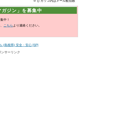
※ () カッコ内はメール配信数
マガジン」を募集中
募集中！
合、
こちら
より連絡ください。
(島根県) 安全・安心 [SP]
ポンサーリンク