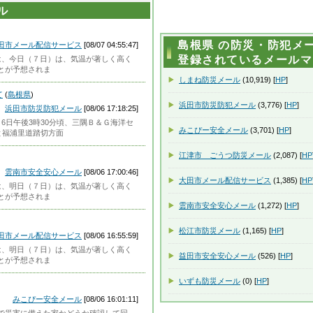
ル
島根県 の防災・防犯メー
田市メール配信サービス
[08/07 04:55:47]
登録されているメールマガ
県では、今日（７日）は、気温が著しく高く
とが予想されま
しまね防災メール
(10,919) [
HP
]
て
(
島根県
)
浜田市防災防犯メール
(3,776) [
HP
]
浜田市防災防犯メール
[08/06 17:18:25]
6日午後3時30分頃、三隅Ｂ＆Ｇ海洋セ
みこぴー安全メール
(3,701) [
HP
]
と福浦里道踏切方面
江津市 ごうつ防災メール
(2,087) [
HP
雲南市安全安心メール
[08/06 17:00:46]
大田市メール配信サービス
(1,385) [
HP
県では、明日（７日）は、気温が著しく高く
とが予想されま
雲南市安全安心メール
(1,272) [
HP
]
松江市防災メール
(1,165) [
HP
]
田市メール配信サービス
[08/06 16:55:59]
県では、明日（７日）は、気温が著しく高く
益田市安全安心メール
(526) [
HP
]
とが予想されま
いずも防災メール
(0) [
HP
]
みこぴー安全メール
[08/06 16:01:11]