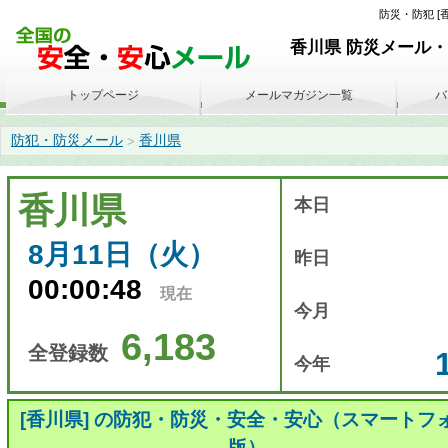
防災・防犯 [香
香川県 防災メール・
トップページ
メールマガジン一覧
バ
防犯・防災メール
香川県
>
香川県
本日
8月11日（火）
昨日
00:00:48
現在
今月
6,183
全登録数
今年
[香川県] の防犯・防災・安全・安心（スマートフ
版）