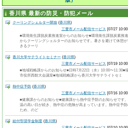
香川県 最新の防災・防犯メール
クーリングシェルター開放
(
香川県
)
三豊市メール配信サービス
[07/27 10:00
■環境衛生課脱炭素推進室からのお知らせ■環境衛生課脱炭素推
からクーリングシェルターのお知らせです。暑さを避けて休憩が
きるクーリ
香川大学サテライトセミナー
(
香川県
)
三豊市メール配信サービス
[07/19 10:00
■地域戦略課からのお知らせ■日時7月22日（水）10:00〜11:30■
市役所西館大会議室■地域戦略課から香川大学サテライトセミ
熱中症予防
(
香川県
)
三豊市メール配信サービス
[07/16 10:00
■健康課からのお知らせ■健康課から熱中症予防のお知らせです
温の高い日が続き、熱中症の危険が高まっています。熱中症予防
ため、のど
給付型奨学金制度
(
香川県
)
三豊市メール配信サービス
[07/10 10:00