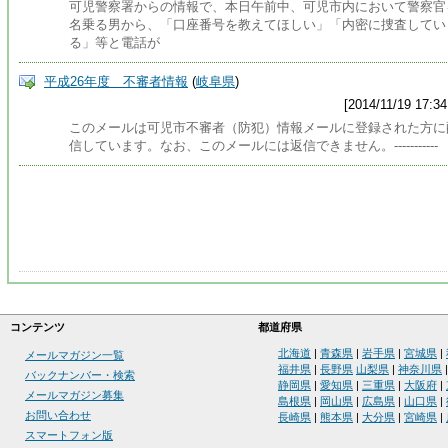
可児警察署からの情報で、本日午前中、可児市内において警察官
名乗る男から、「口座番号を教えてほしい」「内密に捜査してい
る」等と電話が
平成26年度 不審者情報
(
岐阜県
)
[2014/11/19 17:34
このメールは可児市不審者（防犯）情報メールに登録された方に
信しています。なお、このメールには返信できません。-----------
コンテンツ
都道府県
北海道
|
青森県
|
岩手県
|
宮城県
|
メールマガジン一覧
福井県
|
長野県
山梨県
|
神奈川県
バックナンバー・検索
静岡県
|
愛知県
|
三重県
|
大阪府
|
メールマガジン募集
島根県
|
岡山県
|
広島県
|
山口県
|
お問い合わせ
長崎県
|
熊本県
|
大分県
|
宮崎県
|
スマートフォン版