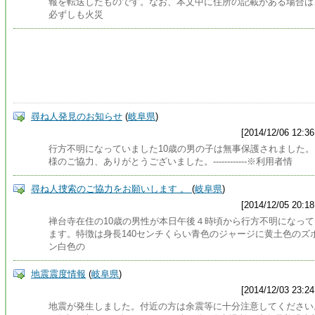
報を転送したものです。なお、本文中に住所の記載がある場合は
必ずしも火災
尋ね人発見のお知らせ
(
岐阜県
)
[2014/12/06 12:36
行方不明になっていました10歳の男の子は無事保護されました。
様のご協力、ありがとうございました。------------※利用者情
尋ね人捜索のご協力をお願いします 。
(
岐阜県
)
[2014/12/05 20:18
禅台寺在住の10歳の男性が本日午後４時頃から行方不明になって
ます。特徴は身長140センチくらい青色のジャージに黄土色のズ
ン白色の
地震震度情報
(
岐阜県
)
[2014/12/03 23:24
地震が発生しました。付近の方は余震等に十分注意してください