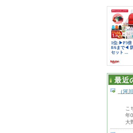
最近
（河川
こち
年
大