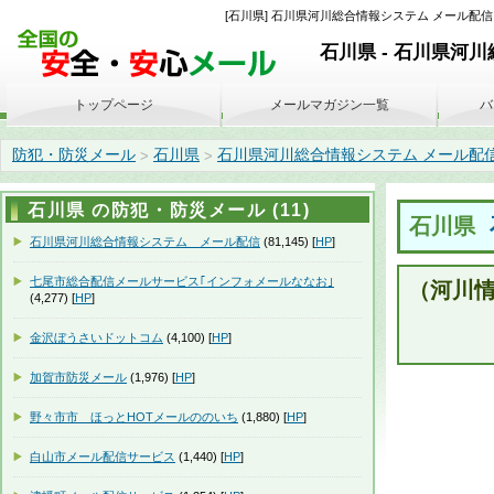
[石川県] 石川県河川総合情報システム メール配信 
石川県 - 石川県河
トップページ
メールマガジン一覧
バ
防犯・防災メール
石川県
石川県河川総合情報システム メール配
>
>
石川県 の防犯・防災メール (11)
石川県
石川県河川総合情報システム メール配信
(81,145) [
HP
]
七尾市総合配信メールサービス｢インフォメールななお｣
（河川
(4,277) [
HP
]
金沢ぼうさいドットコム
(4,100) [
HP
]
加賀市防災メール
(1,976) [
HP
]
野々市市 ほっとHOTメールののいち
(1,880) [
HP
]
白山市メール配信サービス
(1,440) [
HP
]