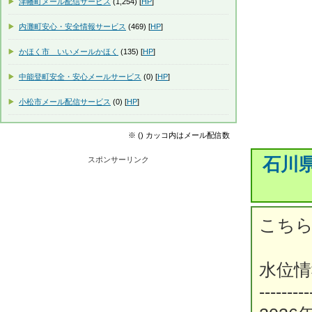
津幡町メール配信サービス
(1,254) [
HP
]
内灘町安心・安全情報サービス
(469) [
HP
]
かほく市 いいメールかほく
(135) [
HP
]
中能登町安全・安心メールサービス
(0) [
HP
]
小松市メール配信サービス
(0) [
HP
]
※ () カッコ内はメール配信数
石川
スポンサーリンク
こち
水位
---------