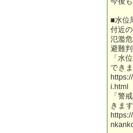
今後
■水位
付近の
氾濫危
避難判
「水
でき
https:
i.html
「警
きま
https:
nkanko