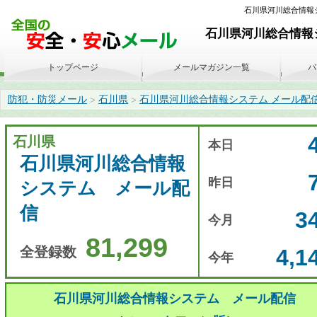
石川県河川総合情報システ
石川県河川総合情報シ
トップページ
メールマガジン一覧
バ
防犯・防災メール
石川県
石川県河川総合情報システム メール配
>
>
石川県
本日
石川県河川総合情報
昨日
システム メール配
信
3
今月
81,299
全登録数
4,1
今年
石川県河川総合情報システム メール配信