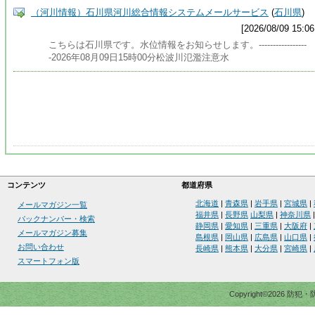
（河川情報）石川県河川総合情報システムメールサービス
(
石川県
)
[2026/08/09 15:06
こちらは石川県です。水位情報をお知らせします。-----------------
-2026年08月09日15時00分松波川氾濫注意水
コンテンツ
都道府県
北海道
|
青森県
|
岩手県
|
宮城県
|
メールマガジン一覧
福井県
|
長野県
山梨県
|
神奈川県
バックナンバー・検索
静岡県
|
愛知県
|
三重県
|
大阪府
|
メールマガジン募集
島根県
|
岡山県
|
広島県
|
山口県
|
お問い合わせ
長崎県
|
熊本県
|
大分県
|
宮崎県
|
スマートフォン版
Copyright©2026 防犯・