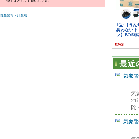
ご協力よろしくお願いします。
気象警報・注意報
最近
気象警
気
2
除
気象警