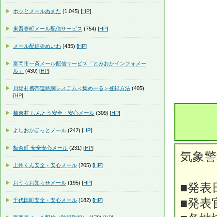
ホッとメールぬまた
(1,045) [
HP
]
東吾妻町メール配信サービス
(754) [
HP
]
メール配信＠めいわ
(435) [
HP
]
富岡市一斉メール配信サービス「とみおかインフォメー
ル」
(430) [
HP
]
川場村携帯連絡網システム＜集めーる＞登録方法
(405)
[
HP
]
榛東村 しんとう安全・安心メール
(309) [
HP
]
よしおかほっとメール
(242) [
HP
]
板倉町 安全安心メール
(231) [
HP
]
気象
上州くん安全・安心メール
(205) [
HP
]
おうらお知らせメール
(195) [
HP
]
■発表
■発表
千代田町安全・安心メール
(182) [
HP
]