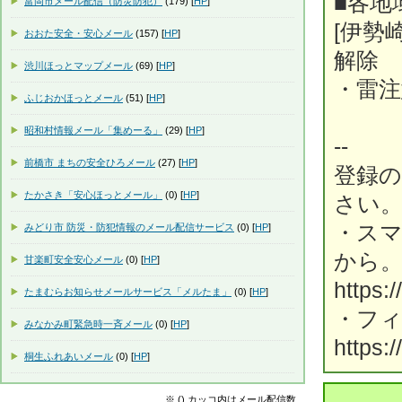
■各地
富岡市メール配信（防災防犯）
(179) [
HP
]
[伊勢崎
おおた安全・安心メール
(157) [
HP
]
解除
渋川ほっとマップメール
(69) [
HP
]
・雷注
ふじおかほっとメール
(51) [
HP
]
昭和村情報メール「集めーる」
(29) [
HP
]
--
前橋市 まちの安全ひろメール
(27) [
HP
]
登録
たかさき「安心ほっとメール」
(0) [
HP
]
さい
・ス
みどり市 防災・防犯情報のメール配信サービス
(0) [
HP
]
から
甘楽町安全安心メール
(0) [
HP
]
https:
たまむらお知らせメールサービス「メルたま」
(0) [
HP
]
・フ
みなかみ町緊急時一斉メール
(0) [
HP
]
https:
桐生ふれあいメール
(0) [
HP
]
※ () カッコ内はメール配信数