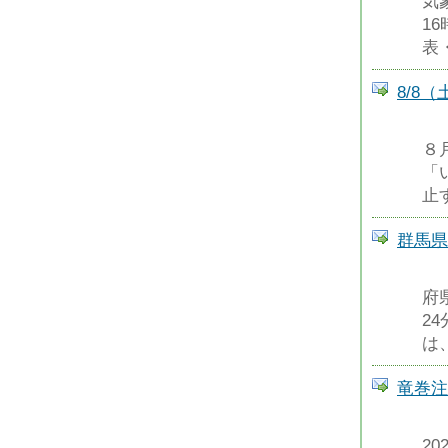
気
1
表
8/8
８
「
止
群馬県
府
2
は
竜巻注
2