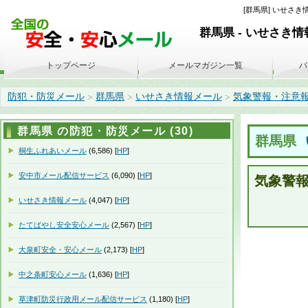
[群馬県] いせさき情
群馬県 - いせさき
トップページ
メールマガジン一覧
バ
防犯・防災メール
群馬県
いせさき情報メール
気象警報・注意報(202
>
>
>
群馬県 の防犯・防災メール (30)
群馬県
桐生ふれあいメール
(6,586) [
HP
]
安中市メール配信サービス
(6,090) [
HP
]
気象警
いせさき情報メール
(4,047) [
HP
]
たてばやし安全安心メール
(2,567) [
HP
]
大泉町安全・安心メール
(2,173) [
HP
]
中之条町安心メール
(1,636) [
HP
]
草津町防災行政用メール配信サービス
(1,180) [
HP
]