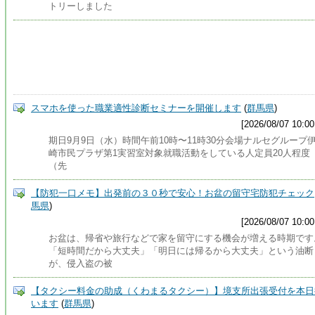
トリーしました
スマホを使った職業適性診断セミナーを開催します
(
群馬県
)
[2026/08/07 10:00
期日9月9日（水）時間午前10時〜11時30分会場ナルセグループ
崎市民プラザ第1実習室対象就職活動をしている人定員20人程度
（先
【防犯一口メモ】出発前の３０秒で安心！お盆の留守宅防犯チェック
馬県
)
[2026/08/07 10:00
お盆は、帰省や旅行などで家を留守にする機会が増える時期です
「短時間だから大丈夫」「明日には帰るから大丈夫」という油断
が、侵入盗の被
【タクシー料金の助成（くわまるタクシー）】境支所出張受付を本日
います
(
群馬県
)