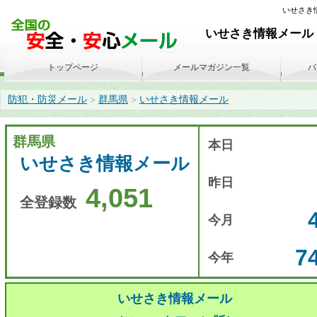
いせさき情報
いせさき情報メール 
トップページ
メールマガジン一覧
バ
防犯・防災メール
群馬県
いせさき情報メール
>
>
群馬県
本日
いせさき情報メール
昨日
4,051
全登録数
今月
7
今年
いせさき情報メール