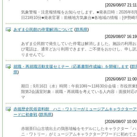
[2026/08/07 21:11
気象警報・注意報情報をお知らせします。■発表日時：2026年8月
日21時10分■発表官署：前橋地方気象台■各地域の情報：[伊勢崎
あずま公民館の停電解消について
(
群馬県
)
[2026/08/07 16:19
あずま公民館で発生していた停電は解消しました。施設の利用お
び電話は、通常どおり利用できます。ご不便をおかけし、申し訳
りませんでし
就職・再就職活動支援セミナー（応募書類作成編）を開催します
(
群
県
)
[2026/08/07 11:00
期日：9月16日（水）時間：午前10時〜11時30分会場：市役所東
階第2会議室対象：就職・再就職を考えている人内容：面接対応
マ
赤堀歴史民俗資料館 ハニ・ワトリーがミュージアムキャラクターア
ードに初参戦
(
群馬県
)
[2026/08/07 10:00
赤堀茶臼山古墳出土の鶏形埴輪をモデルにしたキャラクター「ハ
ニ・ワトリー」がミュージアムキャラクターアワードに初めてエ