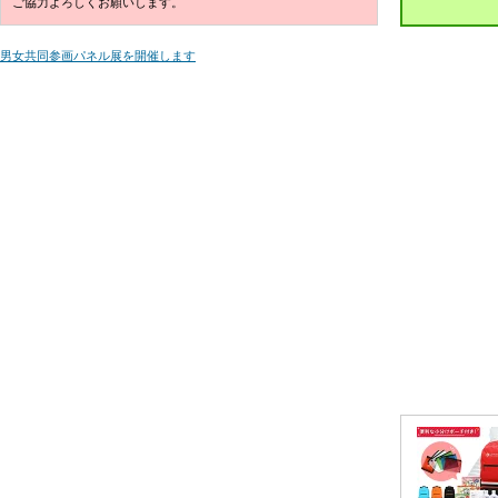
ご協力よろしくお願いします。
男女共同参画パネル展を開催します