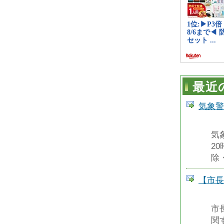
最近
気象警
気
2
除
【市長
市
関