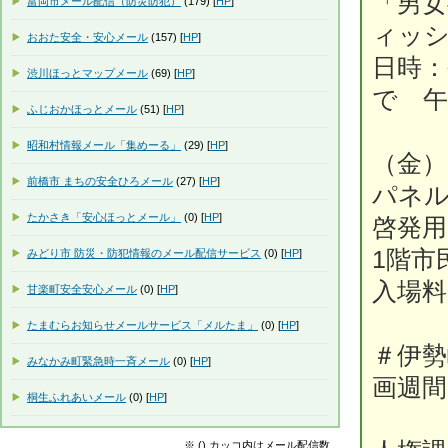
「男
富岡市メール配信（防災防犯）
(179) [
HP
]
ィッ
おおた安全・安心メール
(157) [
HP
]
日時：
渋川ほっとマップメール
(69) [
HP
]
で 午
ふじおかほっとメール
(51) [
HP
]
※6
昭和村情報メール「集めーる」
(29) [
HP
]
（金）
前橋市 まちの安全ひろメール
(27) [
HP
]
パネル
たかさき「安心ほっとメール」
(0) [
HP
]
啓発
1階市
みどり市 防災・防犯情報のメール配信サービス
(0) [
HP
]
入場料
甘楽町安全安心メール
(0) [
HP
]
たまむらお知らせメールサービス「メルたま」
(0) [
HP
]
＃伊勢
みなかみ町緊急時一斉メール
(0) [
HP
]
画週間
桐生ふれあいメール
(0) [
HP
]
※ () カッコ内はメール配信数