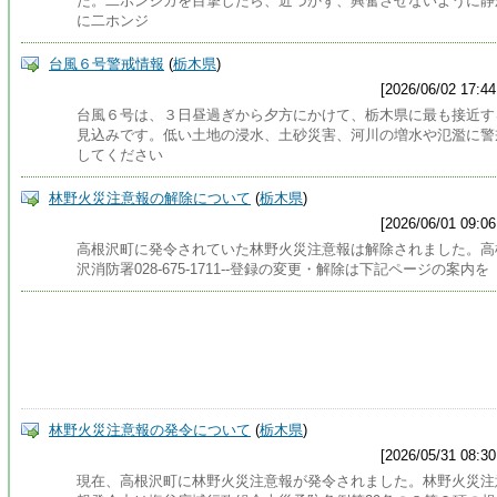
た。二ホンジカを目撃したら、近づかず、興奮させないように静
に二ホンジ
台風６号警戒情報
(
栃木県
)
[2026/06/02 17:44
台風６号は、３日昼過ぎから夕方にかけて、栃木県に最も接近す
見込みです。低い土地の浸水、土砂災害、河川の増水や氾濫に警
してください
林野火災注意報の解除について
(
栃木県
)
[2026/06/01 09:06
高根沢町に発令されていた林野火災注意報は解除されました。高
沢消防署028-675-1711--登録の変更・解除は下記ページの案内を
林野火災注意報の発令について
(
栃木県
)
[2026/05/31 08:30
現在、高根沢町に林野火災注意報が発令されました。林野火災注