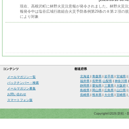
現在、高根沢町に林野火災注意報が発令されました。林野火災注
報発令中は塩谷広域行政組合火災予防条例第29条の８第２項の規
により対象
コンテンツ
都道府県
北海道
|
青森県
|
岩手県
|
宮城県
|
メールマガジン一覧
福井県
|
長野県
山梨県
|
神奈川県
バックナンバー・検索
静岡県
|
愛知県
|
三重県
|
大阪府
|
メールマガジン募集
島根県
|
岡山県
|
広島県
|
山口県
|
お問い合わせ
長崎県
|
熊本県
|
大分県
|
宮崎県
|
スマートフォン版
Copyright©2026 防犯・