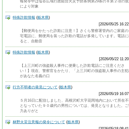
報発令中は塩谷広域行政組合火災予防条例第29条の８第２項の規
により対象
特殊詐欺情報
(
栃木県
)
[2026/05/25 16:22
【郵便局をかたった詐欺に注意！】さくら警察署管内のご家庭の
宅電話に、郵便局を装った詐欺の電話が多発しています。電話に
ると、自動音
特殊詐欺情報
(
栃木県
)
[2026/05/22 11:20
【上三川町の強盗殺人事件に便乗した詐欺電話にご注意くださ
い！】現在、警察官をかたり、「上三川町の強盗殺人事件の主犯
があなた名義の口
行方不明者の発見について
(
栃木県
)
[2026/05/19 16:07
５月16日に配信しました、高根沢町大字花岡地内において所在不
となっていた９０歳代の男性については、発見となりました。ご
力ありがと
林野火災注意報の発令について
(
栃木県
)
[2026/05/18 08:41