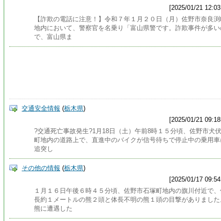
[2025/01/21 12:03
【詐欺の電話に注意！】令和７年１月２０日（月）佐野市奈良渕
地内において、警察官を名乗り「富山県警です。詐欺事件が多い
で、富山県ま
交通安全情報
(
栃木県
)
[2025/01/21 09:18
?交通死亡事故発生?1月18日（土）午前8時１５分頃、佐野市犬
町地内の道路上で、直進中のバイクが信号待ちで停止中の乗用車
追突し
その他の情報
(
栃木県
)
[2025/01/17 09:54
１月１６日午後６時４５分頃、佐野市石塚町地内の旗川付近で、
長約１メートルの熊２頭と体長不明の熊１頭の目撃がありました
熊に遭遇した