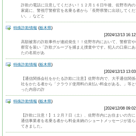
詐欺の電話に注意してください！１２月１６日午後、佐野市内の
家庭に、警視庁警察官を名乗る者から「長野県警に出頭してくだ
い。」などと
特殊詐欺情報
(
栃木県
)
[2024/12/13 16:12
高額被害の詐欺事件が連続発生！！佐野市内において、警察官や
察官を装い「詐欺グループを捕まえ捜査中です。犯人の口座にあ
たの名前があ
特殊詐欺情報
(
栃木県
)
[2024/12/13 13:03
【通信関係会社をかたる詐欺に注意】佐野市内で、大手通信関係
社をかたる者から「クラウド使用料の未払い料金がある。」等と
った内容の詐
特殊詐欺情報
(
栃木県
)
[2024/12/08 09:02
【詐欺に注意！】１２月７日（土）、佐野市内にお住まいの方に
通信事業者を名乗る者から料金未納のショートメッセージが送ら
てきました。