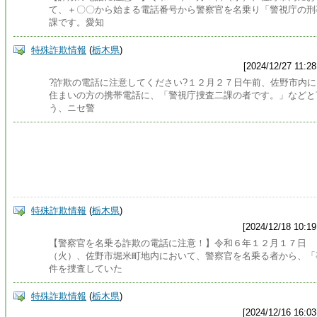
て、＋〇〇から始まる電話番号から警察官を名乗り「警視庁の刑
課です。愛知
特殊詐欺情報
(
栃木県
)
[2024/12/27 11:28
?詐欺の電話に注意してください?１２月２７日午前、佐野市内に
住まいの方の携帯電話に、「警視庁捜査二課の者です。」などと
う、ニセ警
特殊詐欺情報
(
栃木県
)
[2024/12/18 10:19
【警察官を名乗る詐欺の電話に注意！】令和６年１２月１７日
（火）、佐野市堀米町地内において、警察官を名乗る者から、「
件を捜査していた
特殊詐欺情報
(
栃木県
)
[2024/12/16 16:03