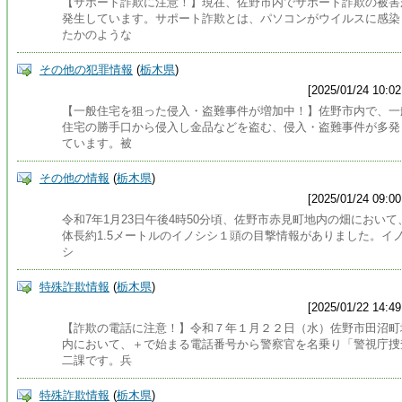
【サポート詐欺に注意！】現在、佐野市内でサポート詐欺の被害
発生しています。サポート詐欺とは、パソコンがウイルスに感染
たかのような
その他の犯罪情報
(
栃木県
)
[2025/01/24 10:02
【一般住宅を狙った侵入・盗難事件が増加中！】佐野市内で、一
住宅の勝手口から侵入し金品などを盗む、侵入・盗難事件が多発
ています。被
その他の情報
(
栃木県
)
[2025/01/24 09:00
令和7年1月23日午後4時50分頃、佐野市赤見町地内の畑において
体長約1.5メートルのイノシシ１頭の目撃情報がありました。イ
シ
特殊詐欺情報
(
栃木県
)
[2025/01/22 14:49
【詐欺の電話に注意！】令和７年１月２２日（水）佐野市田沼町
内において、＋で始まる電話番号から警察官を名乗り「警視庁捜
二課です。兵
特殊詐欺情報
(
栃木県
)