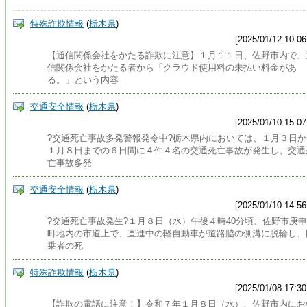
特殊詐欺情報
(
栃木県
)
[2025/01/12 10:06
【通信関係会社をかたる詐欺に注意】１月１１日、佐野市内で、
信関係会社をかたる者から「クラウド使用料の未払い料金があ
る。」という内容
交通安全情報
(
栃木県
)
[2025/01/10 15:07
?交通死亡事故多発警報発令中?栃木県内においては、１月３日か
１月８日までの６日間に４件４名の交通死亡事故が発生し、交通
亡事故多発
交通安全情報
(
栃木県
)
[2025/01/10 14:56
?交通死亡事故発生?１月８日（水）午後４時40分頃、佐野市庚
町地内の市道上で、直進中の軽自動車が道路脇の側溝に脱輪し、
乗者の死
特殊詐欺情報
(
栃木県
)
[2025/01/08 17:30
【詐欺の電話に注意！】令和７年１月８日（水）、佐野市内にお