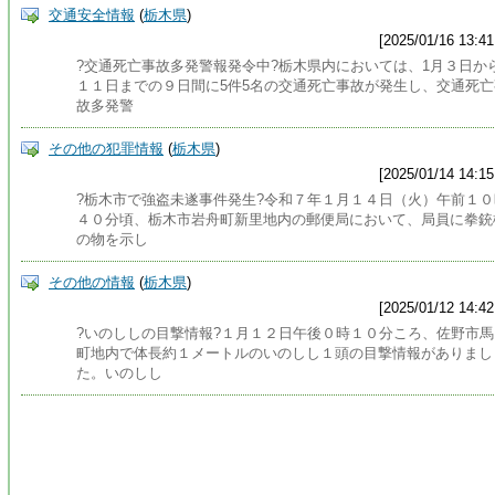
交通安全情報
(
栃木県
)
[2025/01/16 13:41
?交通死亡事故多発警報発令中?栃木県内においては、1月３日か
１１日までの９日間に5件5名の交通死亡事故が発生し、交通死亡
故多発警
その他の犯罪情報
(
栃木県
)
[2025/01/14 14:15
?栃木市で強盗未遂事件発生?令和７年１月１４日（火）午前１０
４０分頃、栃木市岩舟町新里地内の郵便局において、局員に拳銃
の物を示し
その他の情報
(
栃木県
)
[2025/01/12 14:42
?いのししの目撃情報?１月１２日午後０時１０分ころ、佐野市馬
町地内で体長約１メートルのいのしし１頭の目撃情報がありまし
た。いのしし