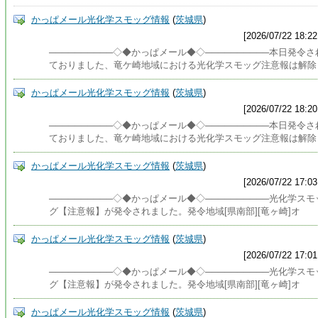
かっぱメール光化学スモッグ情報
(
茨城県
)
[2026/07/22 18:22
──────────◇◆かっぱメール◆◇──────────本日発令さ
ておりました、竜ケ崎地域における光化学スモッグ注意報は解除
かっぱメール光化学スモッグ情報
(
茨城県
)
[2026/07/22 18:20
──────────◇◆かっぱメール◆◇──────────本日発令さ
ておりました、竜ケ崎地域における光化学スモッグ注意報は解除
かっぱメール光化学スモッグ情報
(
茨城県
)
[2026/07/22 17:03
──────────◇◆かっぱメール◆◇──────────光化学スモ
グ【注意報】が発令されました。発令地域[県南部][竜ヶ崎]オ
かっぱメール光化学スモッグ情報
(
茨城県
)
[2026/07/22 17:01
──────────◇◆かっぱメール◆◇──────────光化学スモ
グ【注意報】が発令されました。発令地域[県南部][竜ヶ崎]オ
かっぱメール光化学スモッグ情報
(
茨城県
)