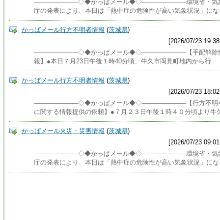
──────────◇◆かっぱメール◆◇──────────環境省・気
庁の発表により、本日は「熱中症の危険性が高い気象状況」にな
かっぱメール行方不明者情報
(
茨城県
)
[2026/07/23 19:38
──────────◇◆かっぱメール◆◇──────────【手配解除
報】●本日７月23日午後１時40分頃、牛久市岡見町地内から行
かっぱメール行方不明者情報
(
茨城県
)
[2026/07/23 18:02
──────────◇◆かっぱメール◆◇──────────【行方不明
に関する情報提供の依頼】●７月２３日午後１時４０分頃より牛
かっぱメール火災・災害情報
(
茨城県
)
[2026/07/23 09:01
──────────◇◆かっぱメール◆◇──────────環境省・気
庁の発表により、本日は「熱中症の危険性が高い気象状況」にな