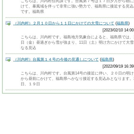
こちらは、川内村住民課です。台風第７号は１７日夕方から朝に
けて、暴風域を伴って非常に強い勢力で、福島県に接近する見込
です。福島県
（川内村）２月１０日から１１日にかけての大雪について
(
福島県
)
[2023/02/10 14:00
こちらは、川内村です。福島地方気象台によると、福島県では、1
日（金）昼過ぎから雪が強まり、11日（土）明け方にかけて大雪
なる見込
（川内村）台風第１４号の今後の見通しについて
(
福島県
)
[2022/09/19 16:39
こちらは、川内村です。台風第14号の接近に伴い、２０日の明け
から昼前にかけて、福島県へかなり接近する見込みとなります。
日、１９日