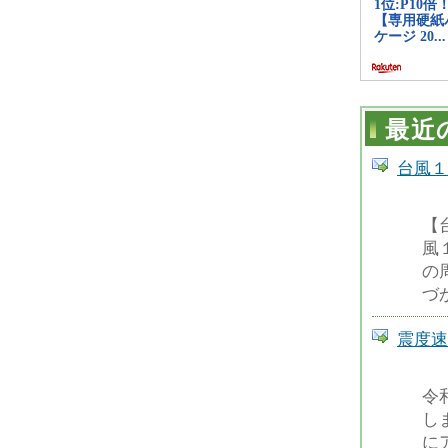
最近
台風１
【
風
の
づ
震度速
令
し
に