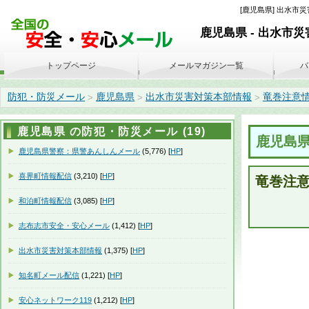
[鹿児島県] 出水市災害
鹿児島県 - 出水市
トップページ
メールマガジン一覧
バ
防犯・防災メール
鹿児島県
出水市災害対策本部情報
竜巻注意情報(2
>
>
>
鹿児島県 の防犯・防災メール (19)
鹿児島
鹿児島県警察：県警あんしんメール
(5,776) [
HP
]
喜界町情報配信
(3,210) [
HP
]
竜巻注
和泊町情報配信
(3,085) [
HP
]
志布志市安全・安心メール
(1,412) [
HP
]
出水市災害対策本部情報
(1,375) [
HP
]
知名町メール配信
(1,221) [
HP
]
安心ネットワーク119
(1,212) [
HP
]