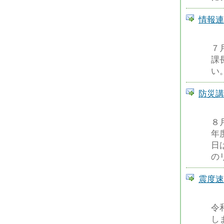
情報連
７
課
い
防災講
８
年
日
の
震度速
令
し