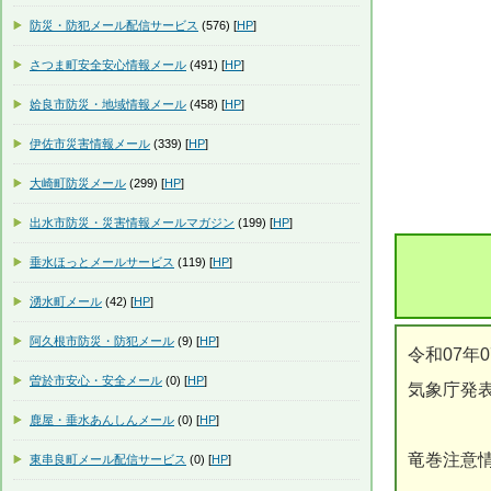
防災・防犯メール配信サービス
(576) [
HP
]
さつま町安全安心情報メール
(491) [
HP
]
姶良市防災・地域情報メール
(458) [
HP
]
伊佐市災害情報メール
(339) [
HP
]
大崎町防災メール
(299) [
HP
]
出水市防災・災害情報メールマガジン
(199) [
HP
]
垂水ほっとメールサービス
(119) [
HP
]
湧水町メール
(42) [
HP
]
阿久根市防災・防犯メール
(9) [
HP
]
令和07年0
曽於市安心・安全メール
(0) [
HP
]
気象庁発
鹿屋・垂水あんしんメール
(0) [
HP
]
竜巻注意
東串良町メール配信サービス
(0) [
HP
]