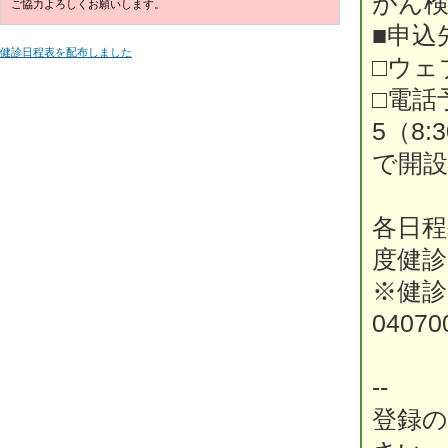
がん検
ご協力よろしくお願いします。
■申
健診日程表を配布しました
□ウェブ予
□電話
5（8
で開設
各日程
度健診
※健診日程
040700
--
登録