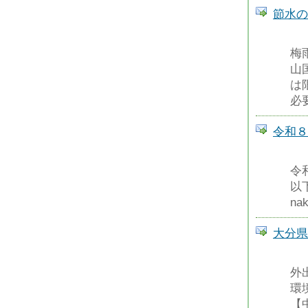
節水の
梅
山
は
必
令和８
令
以下
na
大分県
外
環
【