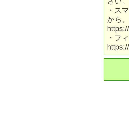
さい
・ス
から
https:
・フ
https: