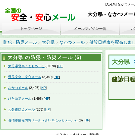
[大分県] なかつメール
大分県 - なかつメー
トップページ
メールマガジン一覧
バ
防犯・防災メール
大分県
なかつメール
健診日程表を配布しました(202
>
>
>
大分県 の防犯・防災メール (6)
大分県
大分県警察：まもめーる
(9,070) [
HP
]
県民安全・安心メール
(8,340) [
HP
]
健診日
なかつメール
(2,407) [
HP
]
ひた防災メール
(1,498) [
HP
]
大分市防災メール
(263) [
HP
]
佐伯市情報防災メール（さいきほっとメール）
(0) [
HP
]
※ () カッコ内はメール配信数