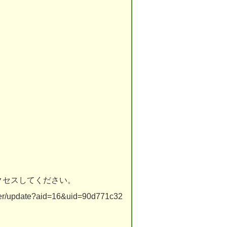
クセスしてください。
gister/update?aid=16&uid=90d771c32