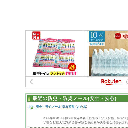
最近の防犯・防災メール(安全・安心)
安全・安心メール 気象警報
(
大分県
)
2026年08月06日03時04分発表【佐伯市】波浪警報、強
水害など重大な気象災害が起こる恐れがある場合に発表され