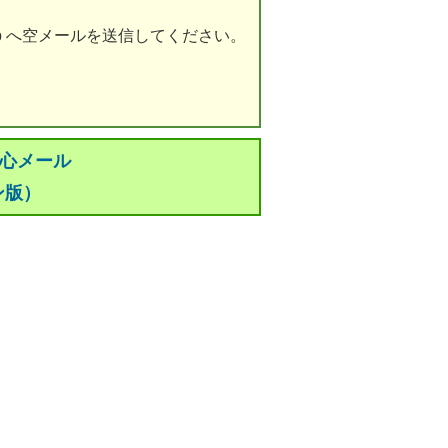
a.jp へ空メールを送信してください。
安心メール
ン版）