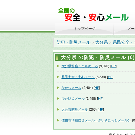
トップページ
メー
防犯・防災メール
大分県
県民安全・
>
>
大分県 の防犯・防災メール (6)
大分県警察：まもめーる
(9,070) [
HP
]
県民安全・安心メール
(8,334) [
HP
]
なかつメール
(2,404) [
HP
]
ひた防災メール
(1,498) [
HP
]
大分市防災メール
(263) [
HP
]
佐伯市情報防災メール（さいきほっとメール）
(0
※ () カッコ内