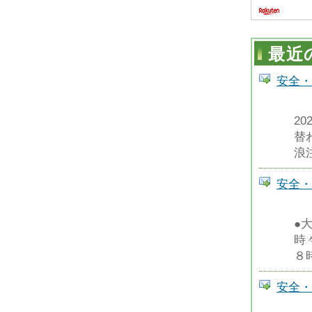
最近
安全・
2
替
浪
安全・
●
時
８
安全・