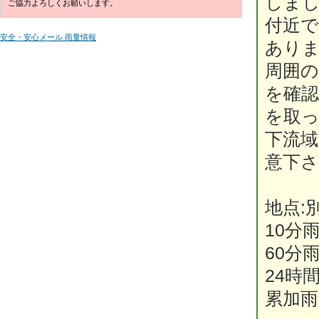
しま
ご協力よろしくお願いします。
付近
安全・安心メール 雨量情報
あり
周囲の
を確認
を取
下流
意下
地点:
10分
60分
24時
累加雨