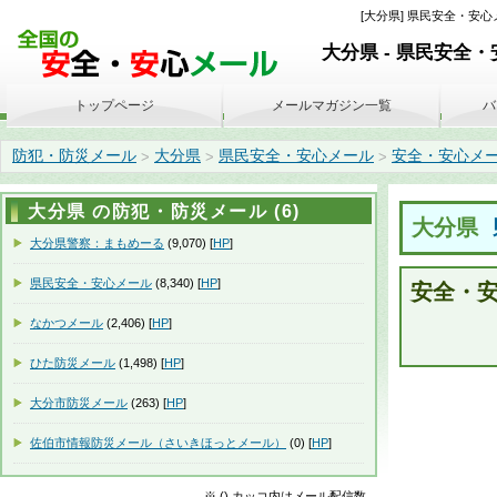
[大分県] 県民安全・安心メ
大分県 - 県民安全
トップページ
メールマガジン一覧
バ
防犯・防災メール
大分県
県民安全・安心メール
安全・安心メール 雨
>
>
>
大分県 の防犯・防災メール (6)
大分県
大分県警察：まもめーる
(9,070) [
HP
]
県民安全・安心メール
(8,340) [
HP
]
安全・安
なかつメール
(2,406) [
HP
]
ひた防災メール
(1,498) [
HP
]
大分市防災メール
(263) [
HP
]
佐伯市情報防災メール（さいきほっとメール）
(0) [
HP
]
※ () カッコ内はメール配信数