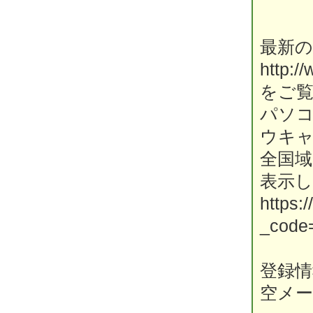
最新の
http:/
をご
パソ
ウキ
全国
表示
https:
_code=
登録情報
空メ