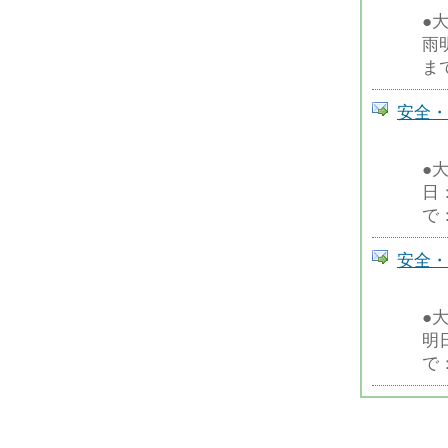
●
雨
ま
安全・
●
日
で
安全・
●
明
で