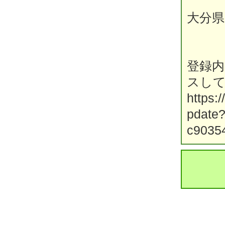
大分県
登録
スし
https:/
pdate
c9035