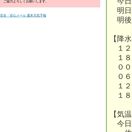
今日
ご協力よろしくお願いします。
明日
安全・安心メール 週末天気予報
明後
【降水
１２時
１８時
００時
０６時
１２時
１８時
【気温
今日