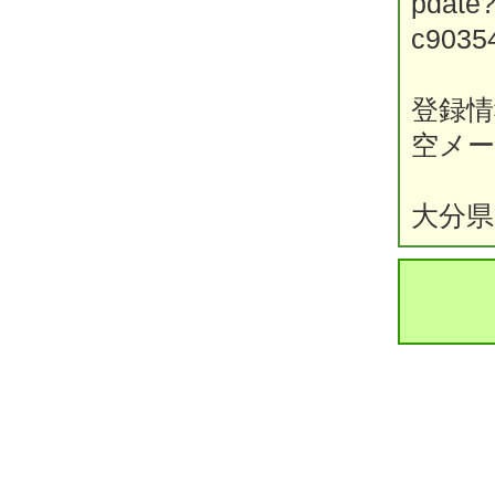
pdate
c9035
登録情報
空メ
大分県