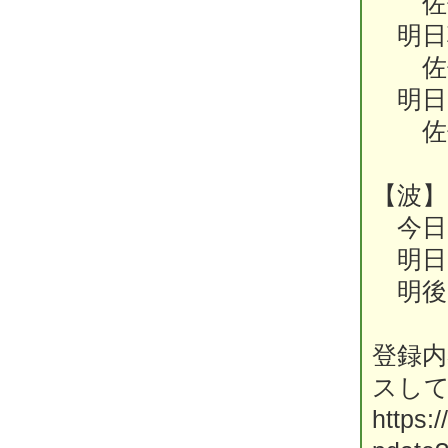
佐伯
明日
佐伯
明日
佐伯
【波】
今日
明日
明後
登録
スし
https:/