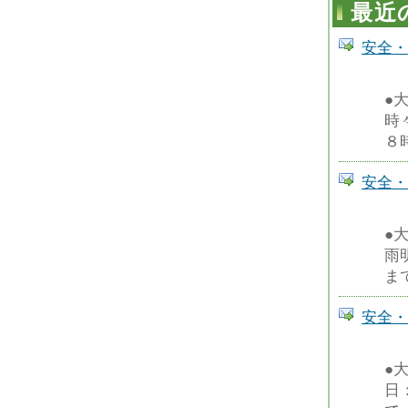
最近
安全・
●
時
８
安全・
●
雨
ま
安全・
●
日