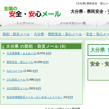
[大分県] 県民安全・安心メー
大分県 - 県民安全
トップページ
メールマガジン一覧
バ
防犯・防災メール
大分県
県民安全・安心メール
安全・安心メール 週
>
>
>
大分県 の防犯・防災メール (6)
大分県
大分県警察：まもめーる
(9,070) [
HP
]
県民安全・安心メール
(8,339) [
HP
]
安全・安
なかつメール
(2,406) [
HP
]
ひた防災メール
(1,498) [
HP
]
大分市防災メール
(263) [
HP
]
佐伯市情報防災メール（さいきほっとメール）
(0) [
HP
]
※ () カッコ内はメール配信数