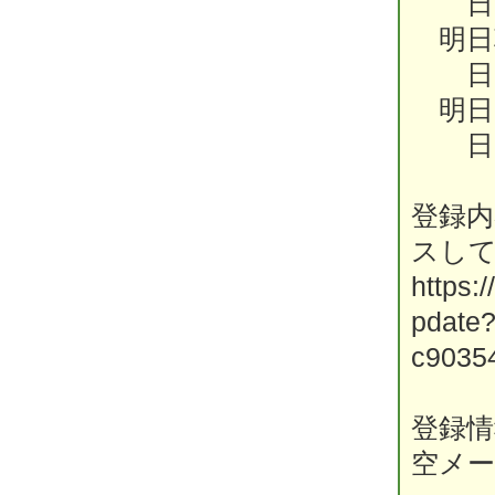
日田
明日
日田
明日
日田
登録
スし
https:/
pdate
c9035
登録情報
空メ