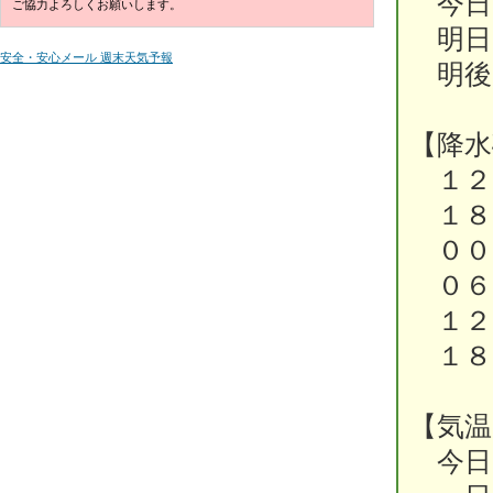
今日
ご協力よろしくお願いします。
明日
安全・安心メール 週末天気予報
明後
【降水
１２時
１８時
００時
０６時
１２時
１８時
【気温
今日