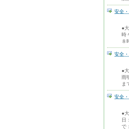
安全・
●
時
８
安全・
●
雨
ま
安全・
●
日
で