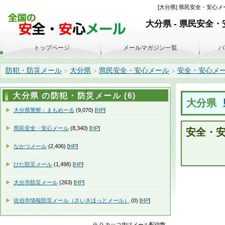
[大分県] 県民安全・安心メー
大分県 - 県民安全
トップページ
メールマガジン一覧
バ
防犯・防災メール
大分県
県民安全・安心メール
安全・安心メール 週
>
>
>
大分県 の防犯・防災メール (6)
大分県
大分県警察：まもめーる
(9,070) [
HP
]
県民安全・安心メール
(8,340) [
HP
]
安全・安
なかつメール
(2,406) [
HP
]
ひた防災メール
(1,498) [
HP
]
大分市防災メール
(263) [
HP
]
佐伯市情報防災メール（さいきほっとメール）
(0) [
HP
]
※ () カッコ内はメール配信数