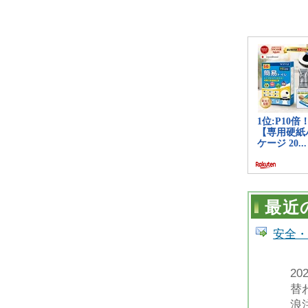
最近
安全・
2
替
浪