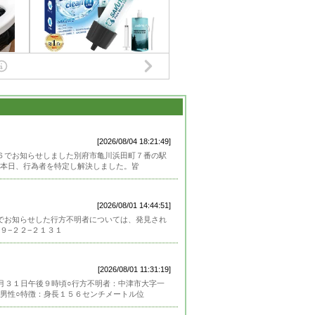
[2026/08/04 18:21:49]
６６でお知らせしました別府市亀川浜田町７番の駅
本日、行為者を特定し解決しました。皆
[2026/08/01 14:44:51]
８でお知らせした行方不明者については、発見され
９−２２−２１３１
[2026/08/01 11:31:19]
月３１日午後９時頃○行方不明者：中津市大字一
男性○特徴：身長１５６センチメートル位