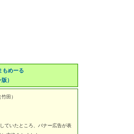
まもめーる
ン版）
（竹田）
覧していたところ、バナー広告が表