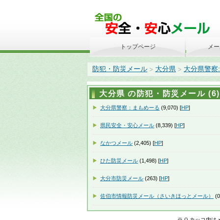
トップページ
メー
防犯・防災メール
大分県
大分県警察
>
>
大分県 の防犯・防災メール (6)
大分県警察：まもめーる
(9,070) [
HP
]
県民安全・安心メール
(8,339) [
HP
]
なかつメール
(2,405) [
HP
]
ひた防災メール
(1,498) [
HP
]
大分市防災メール
(263) [
HP
]
佐伯市情報防災メール（さいきほっとメール）
(0
※ () カッコ内