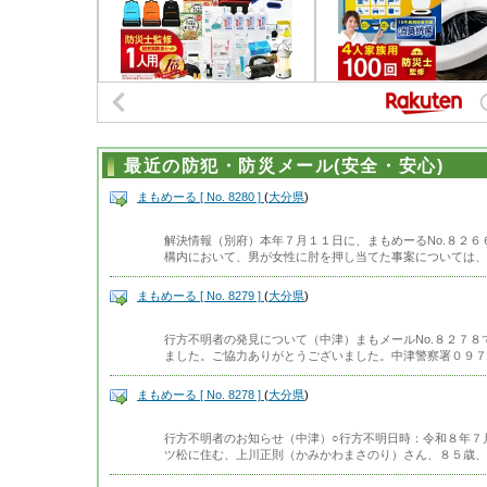
最近の防犯・防災メール(安全・安心)
まもめーる [ No. 8280 ]
(
大分県
)
解決情報（別府）本年７月１１日に、まもめーるNo.８２
構内において、男が女性に肘を押し当てた事案については、
まもめーる [ No. 8279 ]
(
大分県
)
行方不明者の発見について（中津）まもメールNo.８２７
ました。ご協力ありがとうございました。中津警察署０９７
まもめーる [ No. 8278 ]
(
大分県
)
行方不明者のお知らせ（中津）○行方不明日時：令和８年７
ツ松に住む、上川正則（かみかわまさのり）さん、８５歳、