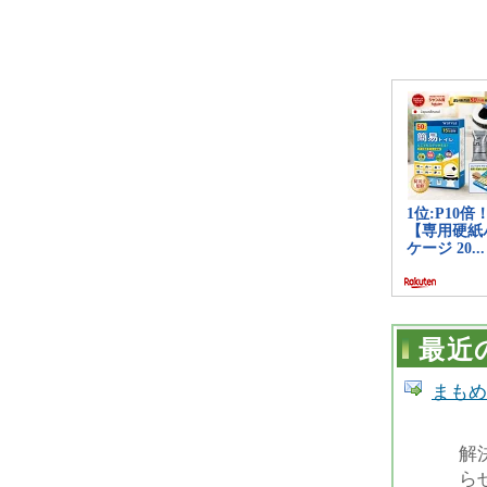
最近
まもめーる
解
ら