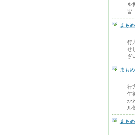
を
皆
まもめーる
行
せ
ざ
まもめーる
行
午
か
ル
まもめーる