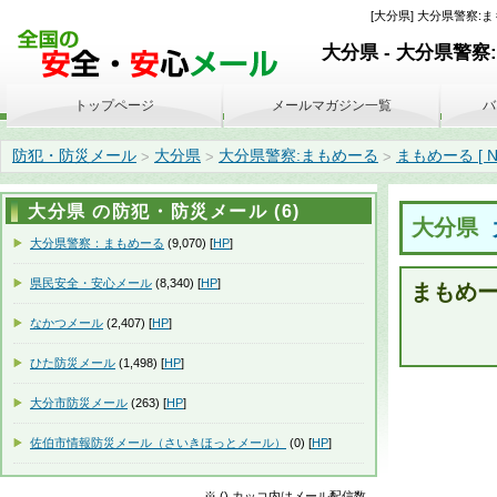
[大分県] 大分県警察:まもめー
大分県 - 大分県警察
トップページ
メールマガジン一覧
バ
防犯・防災メール
大分県
大分県警察:まもめーる
まもめーる [ No. 
>
>
>
大分県 の防犯・防災メール (6)
大分県
大分県警察：まもめーる
(9,070) [
HP
]
県民安全・安心メール
(8,340) [
HP
]
まもめーる 
なかつメール
(2,407) [
HP
]
ひた防災メール
(1,498) [
HP
]
大分市防災メール
(263) [
HP
]
佐伯市情報防災メール（さいきほっとメール）
(0) [
HP
]
※ () カッコ内はメール配信数