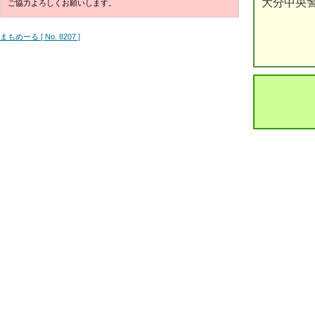
大分中央
ご協力よろしくお願いします。
まもめーる [ No. 8207 ]