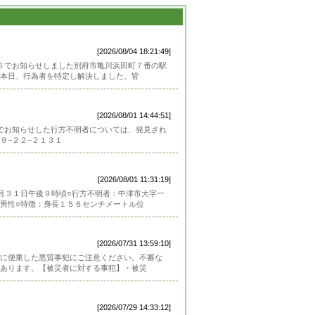
[2026/08/04 18:21:49]
６６でお知らせしました別府市亀川浜田町７番の駅
本日、行為者を特定し解決しました。皆
[2026/08/01 14:44:51]
８でお知らせした行方不明者については、発見され
９−２２−２１３１
[2026/08/01 11:31:19]
月３１日午後９時頃○行方不明者：中津市大字一
男性○特徴：身長１５６センチメートル位
[2026/07/31 13:59:10]
に便乗した悪質事犯にご注意ください。不審な
があります。【被災者に対する事犯】・被災
[2026/07/29 14:33:12]