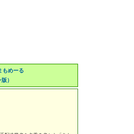
まもめーる
ン版）