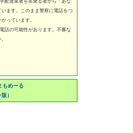
大手配達業者を名乗る者から「あな
ています。このまま警察に電話をつ
かかっています。
兆電話の可能性があります。不審な
い。
まもめーる
ン版）