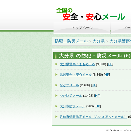
トップページ
メー
防犯・防災メール
大分県
大分県警察
>
>
大分県 の防犯・防災メール (6)
大分県警察：まもめーる
(9,070) [
HP
]
県民安全・安心メール
(8,340) [
HP
]
なかつメール
(2,406) [
HP
]
ひた防災メール
(1,498) [
HP
]
大分市防災メール
(263) [
HP
]
佐伯市情報防災メール（さいきほっとメール）
(0
※ () カッコ内