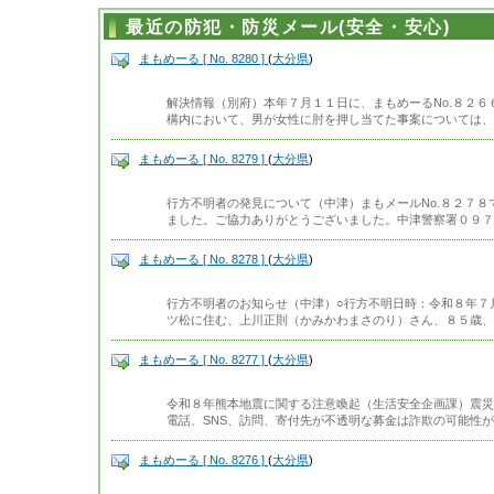
最近の防犯・防災メール(安全・安心)
まもめーる [ No. 8280 ]
(
大分県
)
解決情報（別府）本年７月１１日に、まもめーるNo.８２
構内において、男が女性に肘を押し当てた事案については、
まもめーる [ No. 8279 ]
(
大分県
)
行方不明者の発見について（中津）まもメールNo.８２７
ました。ご協力ありがとうございました。中津警察署０９７
まもめーる [ No. 8278 ]
(
大分県
)
行方不明者のお知らせ（中津）○行方不明日時：令和８年７
ツ松に住む、上川正則（かみかわまさのり）さん、８５歳、
まもめーる [ No. 8277 ]
(
大分県
)
令和８年熊本地震に関する注意喚起（生活安全企画課）震災
電話、SNS、訪問、寄付先が不透明な募金は詐欺の可能性
まもめーる [ No. 8276 ]
(
大分県
)