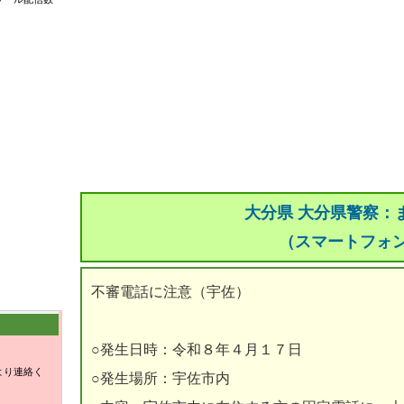
大分県 大分県警察：
（スマートフォ
不審電話に注意（宇佐）
○発生日時：令和８年４月１７日
より連絡く
○発生場所：宇佐市内