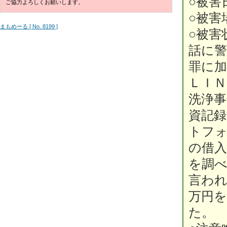
○被害
ご協力よろしくお願いします。
○被害
まもめーる [ No. 8199 ]
○被害
話に
罪に
ＬＩ
洗浄
資記
トフ
の借
を調
言われ
万円
た。