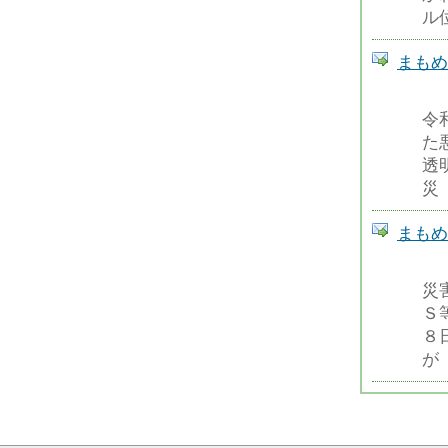
ル
まもめーる
令
た
透
災
まもめーる
災
Ｓ
８
が