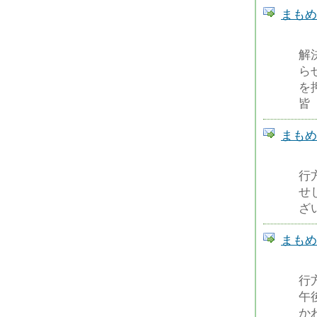
まもめーる
解
ら
を
皆
まもめーる
行
せ
ざ
まもめーる
行
午
か