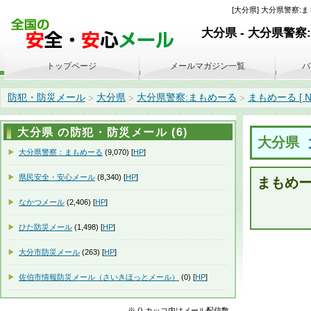
[大分県] 大分県警察:まもめー
大分県 - 大分県警察
トップページ
メールマガジン一覧
バ
防犯・防災メール
大分県
大分県警察:まもめーる
まもめーる [ No. 
>
>
>
大分県 の防犯・防災メール (6)
大分県
大分県警察：まもめーる
(9,070) [
HP
]
県民安全・安心メール
(8,340) [
HP
]
まもめーる 
なかつメール
(2,406) [
HP
]
ひた防災メール
(1,498) [
HP
]
大分市防災メール
(263) [
HP
]
佐伯市情報防災メール（さいきほっとメール）
(0) [
HP
]
※ () カッコ内はメール配信数