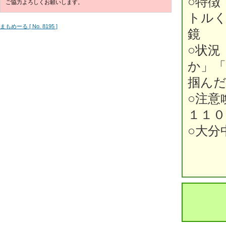
○特徴
ご協力よろしくお願いします。
トル
まもめーる [ No. 8195 ]
鏡
○状況
か」
掴ん
○注意
１１０
○大分