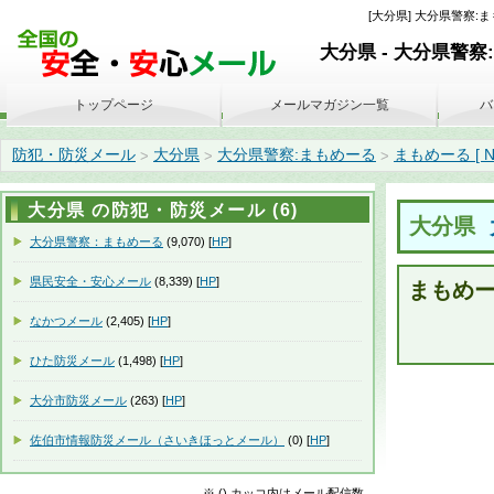
[大分県] 大分県警察:まもめー
大分県 - 大分県警察
トップページ
メールマガジン一覧
バ
防犯・防災メール
大分県
大分県警察:まもめーる
まもめーる [ No. 
>
>
>
大分県 の防犯・防災メール (6)
大分県
大分県警察：まもめーる
(9,070) [
HP
]
県民安全・安心メール
(8,339) [
HP
]
まもめーる 
なかつメール
(2,405) [
HP
]
ひた防災メール
(1,498) [
HP
]
大分市防災メール
(263) [
HP
]
佐伯市情報防災メール（さいきほっとメール）
(0) [
HP
]
※ () カッコ内はメール配信数