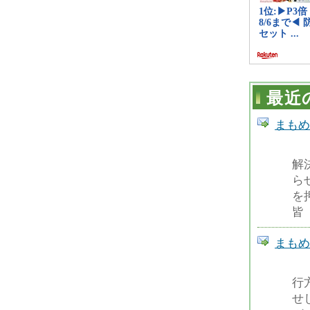
最近
まもめーる
解
ら
を
皆
まもめーる
行
せ