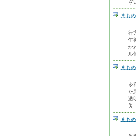
ざ
まもめーる
行
午
か
ル
まもめーる
令
た
透
災
まもめーる