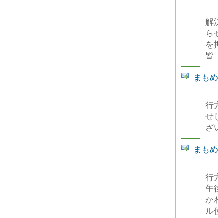
解
ら
を
皆
まもめーる
行
せ
ざ
まもめーる
行
午
か
ル