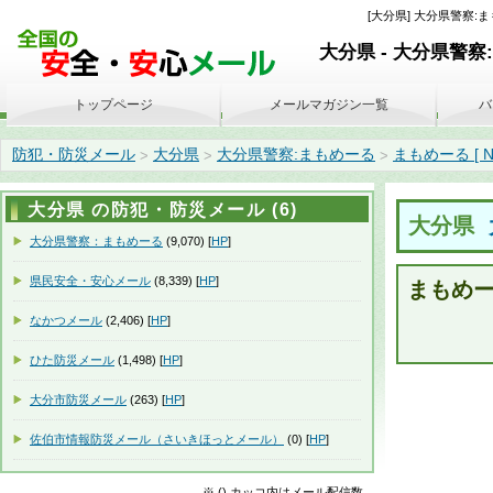
[大分県] 大分県警察:まもめー
大分県 - 大分県警察
トップページ
メールマガジン一覧
バ
防犯・防災メール
大分県
大分県警察:まもめーる
まもめーる [ No. 
>
>
>
大分県 の防犯・防災メール (6)
大分県
大分県警察：まもめーる
(9,070) [
HP
]
県民安全・安心メール
(8,339) [
HP
]
まもめーる 
なかつメール
(2,406) [
HP
]
ひた防災メール
(1,498) [
HP
]
大分市防災メール
(263) [
HP
]
佐伯市情報防災メール（さいきほっとメール）
(0) [
HP
]
※ () カッコ内はメール配信数