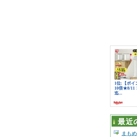
最近
まもめーる