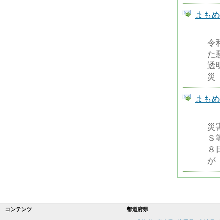
まもめーる
令
た
透
災
まもめーる
災
Ｓ
８
が
コンテンツ
都道府県