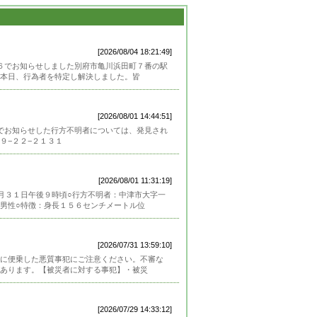
[2026/08/04 18:21:49]
６６でお知らせしました別府市亀川浜田町７番の駅
本日、行為者を特定し解決しました。皆
[2026/08/01 14:44:51]
８でお知らせした行方不明者については、発見され
９−２２−２１３１
[2026/08/01 11:31:19]
月３１日午後９時頃○行方不明者：中津市大字一
男性○特徴：身長１５６センチメートル位
[2026/07/31 13:59:10]
に便乗した悪質事犯にご注意ください。不審な
があります。【被災者に対する事犯】・被災
[2026/07/29 14:33:12]