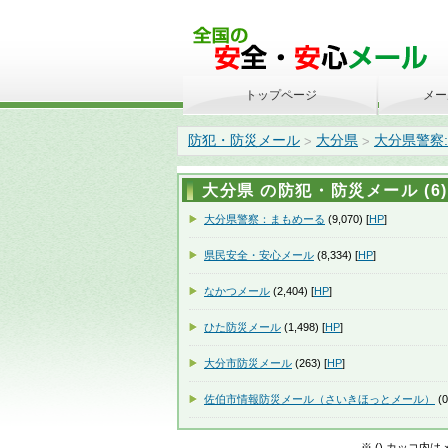
トップページ
メー
防犯・防災メール
大分県
大分県警察
>
>
大分県 の防犯・防災メール (6)
大分県警察：まもめーる
(9,070) [
HP
]
県民安全・安心メール
(8,334) [
HP
]
なかつメール
(2,404) [
HP
]
ひた防災メール
(1,498) [
HP
]
大分市防災メール
(263) [
HP
]
佐伯市情報防災メール（さいきほっとメール）
(0
※ () カッコ内