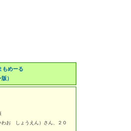
まもめーる
ン版）
頃
いわお しょうえん）さん、２０