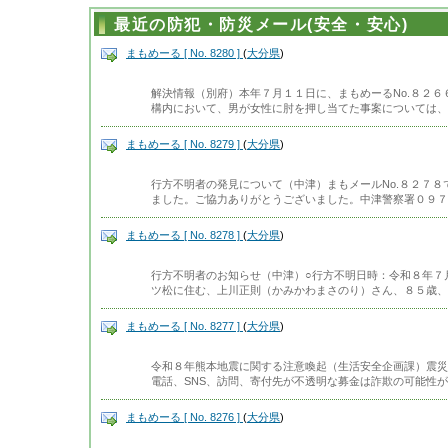
最近の防犯・防災メール(安全・安心)
まもめーる [ No. 8280 ]
(
大分県
)
解決情報（別府）本年７月１１日に、まもめーるNo.８２
構内において、男が女性に肘を押し当てた事案については、
まもめーる [ No. 8279 ]
(
大分県
)
行方不明者の発見について（中津）まもメールNo.８２７
ました。ご協力ありがとうございました。中津警察署０９７
まもめーる [ No. 8278 ]
(
大分県
)
行方不明者のお知らせ（中津）○行方不明日時：令和８年７
ツ松に住む、上川正則（かみかわまさのり）さん、８５歳、
まもめーる [ No. 8277 ]
(
大分県
)
令和８年熊本地震に関する注意喚起（生活安全企画課）震災
電話、SNS、訪問、寄付先が不透明な募金は詐欺の可能性
まもめーる [ No. 8276 ]
(
大分県
)