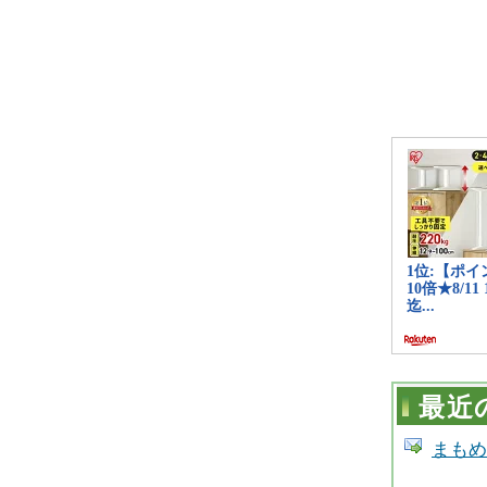
最近
まもめーる