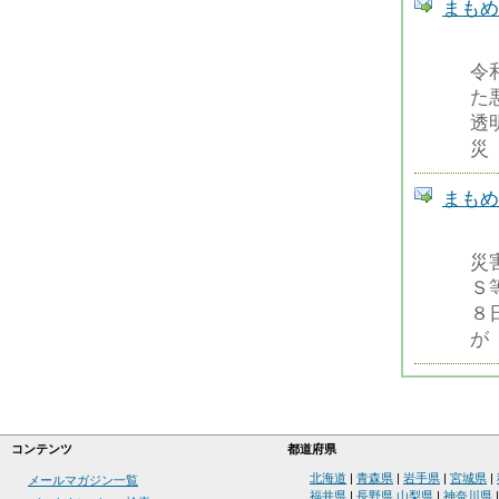
まもめーる
令
た
透
災
まもめーる
災
Ｓ
８
が
コンテンツ
都道府県
北海道
|
青森県
|
岩手県
|
宮城県
|
メールマガジン一覧
福井県
|
長野県
山梨県
|
神奈川県