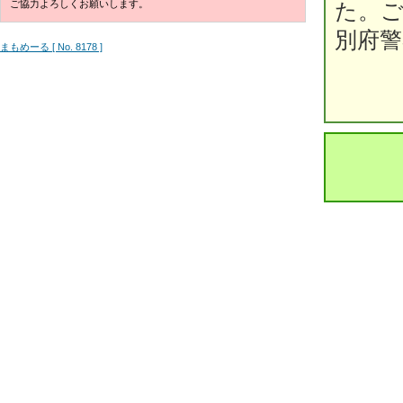
ご協力よろしくお願いします。
た。
別府警
まもめーる [ No. 8178 ]