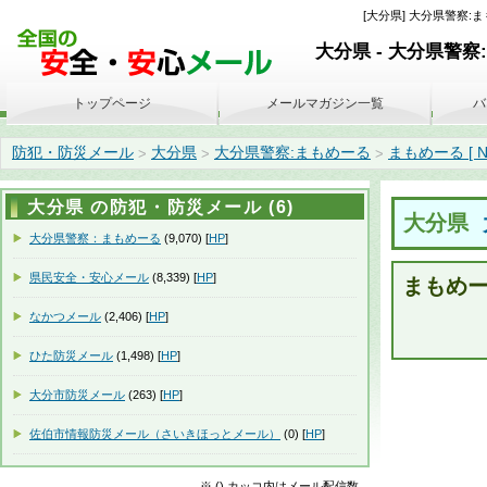
[大分県] 大分県警察:まもめー
大分県 - 大分県警察
トップページ
メールマガジン一覧
バ
防犯・防災メール
大分県
大分県警察:まもめーる
まもめーる [ No. 
>
>
>
大分県 の防犯・防災メール (6)
大分県
大分県警察：まもめーる
(9,070) [
HP
]
県民安全・安心メール
(8,339) [
HP
]
まもめーる 
なかつメール
(2,406) [
HP
]
ひた防災メール
(1,498) [
HP
]
大分市防災メール
(263) [
HP
]
佐伯市情報防災メール（さいきほっとメール）
(0) [
HP
]
※ () カッコ内はメール配信数