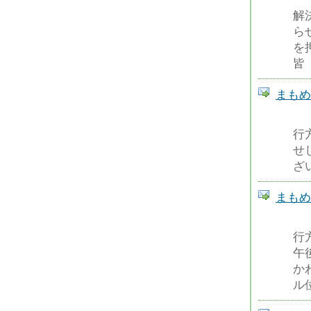
解
ら
を
皆
まもめーる
行
せ
ざ
まもめーる
行
午
か
ル