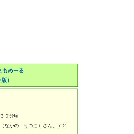
まもめーる
ン版）
３０分頃
子（なかの りつこ）さん、７２