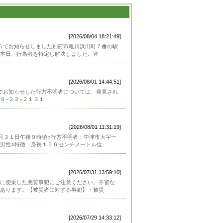
[2026/08/04 18:21:49]
６６でお知らせしました別府市亀川浜田町７番の駅
本日、行為者を特定し解決しました。皆
[2026/08/01 14:44:51]
８でお知らせした行方不明者については、発見され
９−２２−２１３１
[2026/08/01 11:31:19]
月３１日午後９時頃○行方不明者：中津市大字一
男性○特徴：身長１５６センチメートル位
[2026/07/31 13:59:10]
に便乗した悪質事犯にご注意ください。不審な
があります。【被災者に対する事犯】・被災
[2026/07/29 14:33:12]