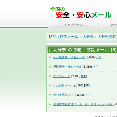
トップページ
メー
防犯・防災メール
大分県
大分県警察
>
>
大分県 の防犯・防災メール (6)
大分県警察：まもめーる
(9,070) [
HP
]
県民安全・安心メール
(8,339) [
HP
]
なかつメール
(2,405) [
HP
]
ひた防災メール
(1,498) [
HP
]
大分市防災メール
(263) [
HP
]
佐伯市情報防災メール（さいきほっとメール）
(0
※ () カッコ内