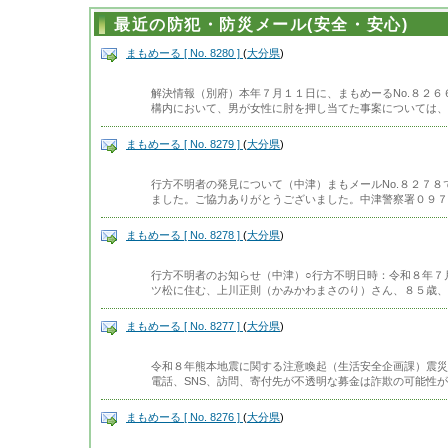
最近の防犯・防災メール(安全・安心)
まもめーる [ No. 8280 ]
(
大分県
)
解決情報（別府）本年７月１１日に、まもめーるNo.８２
構内において、男が女性に肘を押し当てた事案については、
まもめーる [ No. 8279 ]
(
大分県
)
行方不明者の発見について（中津）まもメールNo.８２７
ました。ご協力ありがとうございました。中津警察署０９７
まもめーる [ No. 8278 ]
(
大分県
)
行方不明者のお知らせ（中津）○行方不明日時：令和８年７
ツ松に住む、上川正則（かみかわまさのり）さん、８５歳、
まもめーる [ No. 8277 ]
(
大分県
)
令和８年熊本地震に関する注意喚起（生活安全企画課）震災
電話、SNS、訪問、寄付先が不透明な募金は詐欺の可能性
まもめーる [ No. 8276 ]
(
大分県
)