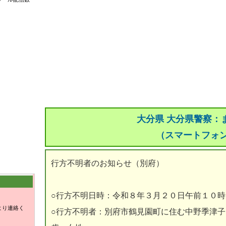
大分県 大分県警察：
（スマートフォ
行方不明者のお知らせ（別府）
○行方不明日時：令和８年３月２０日午前１０時
より連絡く
○行方不明者：別府市鶴見園町に住む中野季津