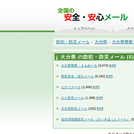
トップページ
メー
防犯・防災メール
大分県
大分県警察
>
>
大分県 の防犯・防災メール (6)
大分県警察：まもめーる
(9,070) [
HP
]
県民安全・安心メール
(8,340) [
HP
]
なかつメール
(2,406) [
HP
]
ひた防災メール
(1,498) [
HP
]
大分市防災メール
(263) [
HP
]
佐伯市情報防災メール（さいきほっとメール）
(0
※ () カッコ内