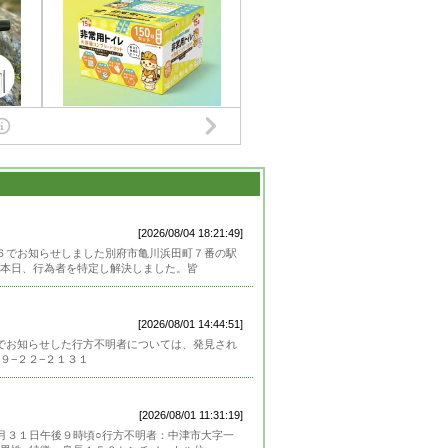
[2026/08/04 18:21:49]
６６でお知らせしました別府市亀川浜田町７番の駅
本日、行為者を特定し解決しました。皆
[2026/08/01 14:44:51]
８でお知らせした行方不明者については、発見され
９−２２−２１３１
[2026/08/01 11:31:19]
月３１日午後９時頃○行方不明者：中津市大字一