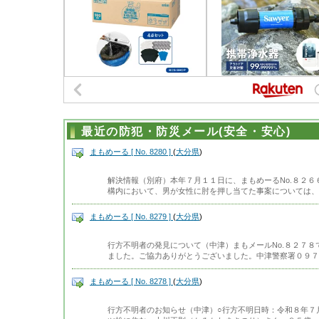
最近の防犯・防災メール(安全・安心)
まもめーる [ No. 8280 ]
(
大分県
)
解決情報（別府）本年７月１１日に、まもめーるNo.８２
構内において、男が女性に肘を押し当てた事案については、
まもめーる [ No. 8279 ]
(
大分県
)
行方不明者の発見について（中津）まもメールNo.８２７
ました。ご協力ありがとうございました。中津警察署０９７
まもめーる [ No. 8278 ]
(
大分県
)
行方不明者のお知らせ（中津）○行方不明日時：令和８年７