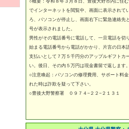
○概要：令和８年３月８日、豊後大野市内に住
でインターネットを閲覧中、画面に表示されて
ろ、パソコンが停止し、画面右下に緊急連絡先
号が表示されました。
男性がその電話番号に電話して、一旦電話を切
始まる電話番号から電話がかかり、片言の日本
支払いとして７万５千円分のアップルギフトカ
い。後日、その内５万円は現金書留で返します
○注意喚起：パソコンの修理費用、サポート料
れた時は詐欺を疑って下さい。
○豊後大野警察署 ０９７４−２２−２１３１