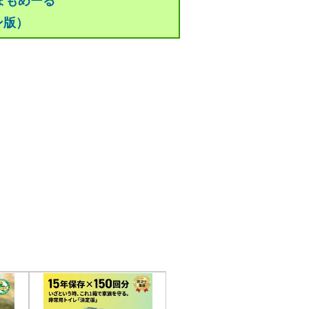
まもめーる
ン版）