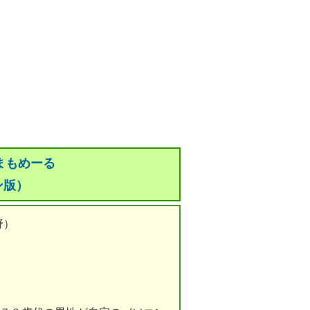
まもめーる
ン版）
野）