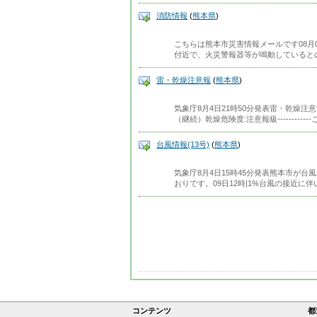
消防情報
(
熊本県
)
こちらは熊本市災害情報メールです08月0
付近で、火災警報器等が鳴動していると
雷・乾燥注意報
(
熊本県
)
気象庁8月4日21時50分発表雷・乾燥
（継続）乾燥危険度:注意報級------------
台風情報(13号)
(
熊本県
)
気象庁8月4日15時45分発表熊本市が台
おりです。09日12時|1%台風の接近に
コンテンツ
都