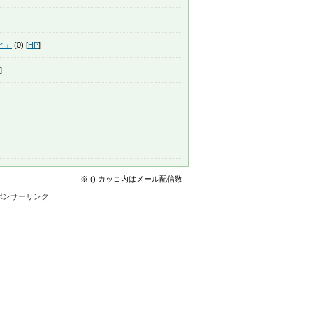
と」
(0) [
HP
]
]
※ () カッコ内はメール配信数
ポンサーリンク