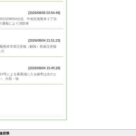
[2026/08/05 03:54:49]
5日03時54分頃、中央区南熊本２丁目
の通報により消防車
[2026/08/04 21:51:23]
注意報熊本市雷注意報（解除）乾燥注意報
この
[2026/08/04 15:45:28]
風13号による暴風域に入る確率は次のと
伴い、大雨・強
道府県