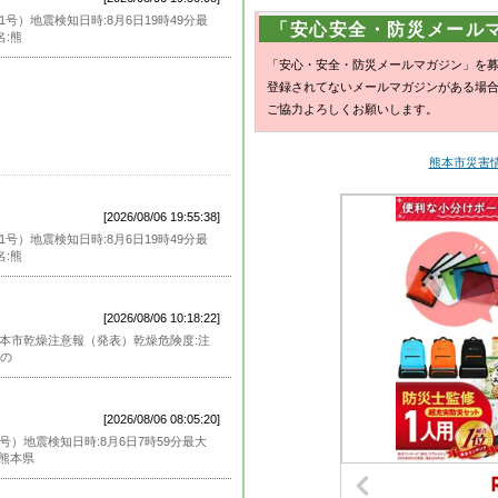
1号）地震検知日時:8月6日19時49分最
「安心安全・防災メール
名:熊
「安心・安全・防災メールマガジン」を
登録されてないメールマガジンがある場
ご協力よろしくお願いします。
熊本市災害情報
[2026/08/06 19:55:38]
1号）地震検知日時:8月6日19時49分最
名:熊
[2026/08/06 10:18:22]
熊本市乾燥注意報（発表）乾燥危険度:注
用の
[2026/08/06 08:05:20]
号）地震検知日時:8月6日7時59分最大
:熊本県