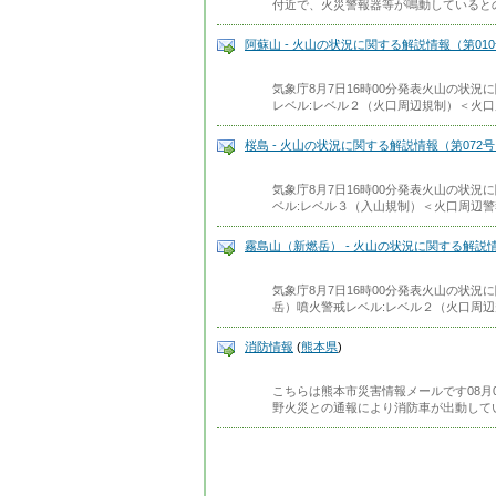
付近で、火災警報器等が鳴動していると
阿蘇山 - 火山の状況に関する解説情報（第01
気象庁8月7日16時00分発表火山の状況
レベル:レベル２（火口周辺規制）＜火
桜島 - 火山の状況に関する解説情報（第072
気象庁8月7日16時00分発表火山の状況
ベル:レベル３（入山規制）＜火口周辺
霧島山（新燃岳） - 火山の状況に関する解説情
気象庁8月7日16時00分発表火山の状況
岳）噴火警戒レベル:レベル２（火口周
消防情報
(
熊本県
)
こちらは熊本市災害情報メールです08月0
野火災との通報により消防車が出動していま