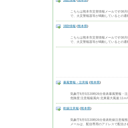
消防情報
(
熊本県
)
こちらは熊本市災害情報メールです08月0
で、火災警報器等が鳴動しているとの通
消防情報
(
熊本県
)
こちらは熊本市災害情報メールです08月0
で、火災警報器等が鳴動しているとの通
暴風警報・注意報
(
熊本県
)
気象庁8月5日20時26分発表暴風警報・
危険度:注意報級風向:北東最大風速:11ｍ/秒
乾燥注意報
(
熊本県
)
気象庁8月5日20時26分発表乾燥注意報熊本市
メールは、配信専用のアドレスで配信さ