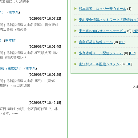
の通報により消防車
熊本県警：ゆっぴー安心メール
(1)
0号）
(
熊本県
)
[2026/08/07 16:07:22]
安心安全情報ネットワーク「愛情ねっ
に関する解説情報火山名:阿蘇山噴火警戒
口周辺警報（噴火警
宇土市お知らせメールサービス
(0) [
HP
号）
(
熊本県
)
嘉島町災害情報メール
(0) [
HP
]
[2026/08/07 16:01:40]
に関する解説情報火山名:桜島噴火警戒レ
多良木町メール配信システム
(0) [
HP
]
警報（噴火警戒レベ
山江村メール配信システム
(0) [
HP
]
報（第032号）
(
熊本県
)
[2026/08/07 16:01:29]
に関する解説情報火山名:霧島山（新燃
辺規制）＜火口周辺警
ス
[2026/08/07 10:42:18]
7日10時41分頃、北区貢町付近で、林
す。-----