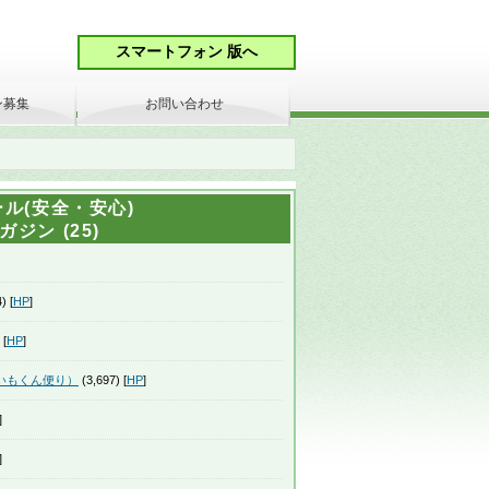
ン募集
お問い合わせ
ル(安全・安心)
ジン (25)
) [
HP
]
 [
HP
]
いもくん便り）
(3,697) [
HP
]
]
]