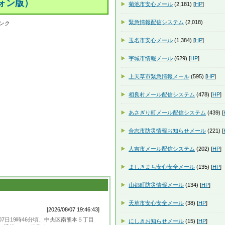
ォン版）
菊池市安心メール
(2,181) [
HP
]
緊急情報配信システム
(2,018)
ンク
玉名市安心メール
(1,384) [
HP
]
宇城市情報メール
(629) [
HP
]
上天草市緊急情報メール
(595) [
HP
]
相良村メール配信システム
(478) [
HP
]
あさぎり町メール配信システム
(439) [
合志市防災情報お知らせメール
(221) [
人吉市メール配信システム
(202) [
HP
]
ましきまち安心安全メール
(135) [
HP
]
山都町防災情報メール
(134) [
HP
]
天草市安心安全メール
(38) [
HP
]
[2026/08/07 19:46:43]
7日19時46分頃、中央区南熊本５丁目
にしきお知らせメール
(15) [
HP
]