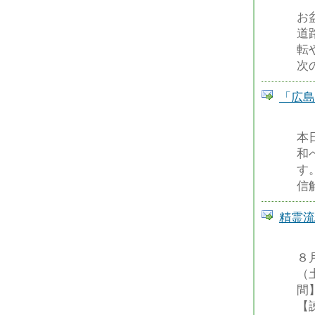
お
道
転
次
「広島
本
和
す
信
精霊流
８
（
間
【