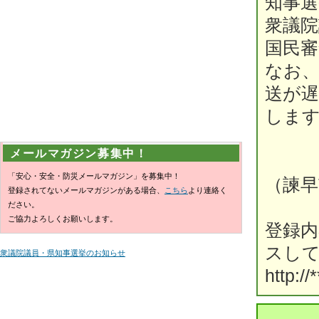
知事
衆議
国民審
なお
送が
しま
メールマガジン募集中！
「安心・安全・防災メールマガジン」を募集中！
（諫早
登録されてないメールマガジンがある場合、
こちら
より連絡く
ださい。
ご協力よろしくお願いします。
登録
スし
衆議院議員・県知事選挙のお知らせ
http://*