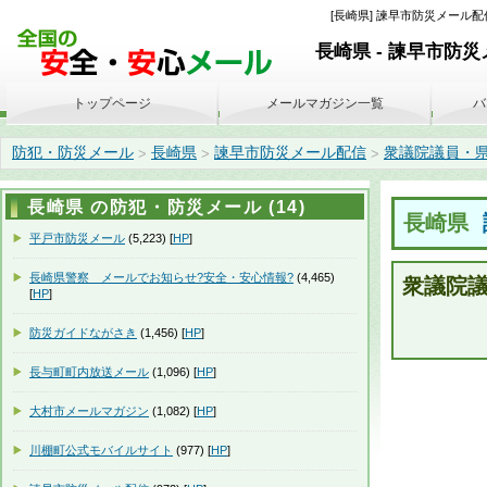
[長崎県] 諫早市防災メール配信
長崎県 - 諫早市防
トップページ
メールマガジン一覧
バ
防犯・防災メール
長崎県
諫早市防災メール配信
衆議院議員・県知事
>
>
>
長崎県 の防犯・防災メール (14)
長崎県
平戸市防災メール
(5,223) [
HP
]
長崎県警察 メールでお知らせ?安全・安心情報?
(4,465)
衆議院
[
HP
]
防災ガイドながさき
(1,456) [
HP
]
長与町町内放送メール
(1,096) [
HP
]
大村市メールマガジン
(1,082) [
HP
]
川棚町公式モバイルサイト
(977) [
HP
]