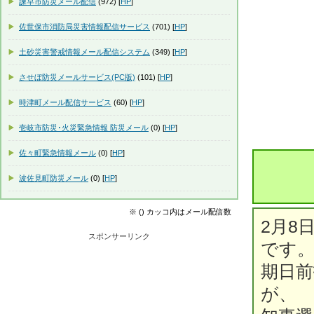
諫早市防災メール配信
(972) [
HP
]
佐世保市消防局災害情報配信サービス
(701) [
HP
]
土砂災害警戒情報メール配信システム
(349) [
HP
]
させぼ防災メールサービス(PC版)
(101) [
HP
]
時津町メール配信サービス
(60) [
HP
]
壱岐市防災･火災緊急情報 防災メール
(0) [
HP
]
佐々町緊急情報メール
(0) [
HP
]
波佐見町防災メール
(0) [
HP
]
※ () カッコ内はメール配信数
2月8
スポンサーリンク
です
期日前
が、