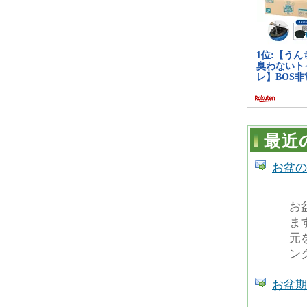
最近
お盆の
お
ま
元
ン
お盆期