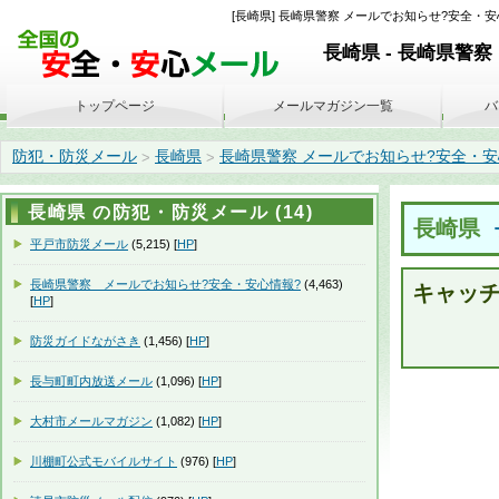
[長崎県] 長崎県警察 メールでお知らせ?安全・安心情
長崎県 - 長崎県警
トップページ
メールマガジン一覧
バ
防犯・防災メール
長崎県
長崎県警察 メールでお知らせ?安全・安
>
>
長崎県 の防犯・防災メール (14)
長崎県
平戸市防災メール
(5,215) [
HP
]
長崎県警察 メールでお知らせ?安全・安心情報?
(4,463)
キャッチ
[
HP
]
防災ガイドながさき
(1,456) [
HP
]
長与町町内放送メール
(1,096) [
HP
]
大村市メールマガジン
(1,082) [
HP
]
川棚町公式モバイルサイト
(976) [
HP
]