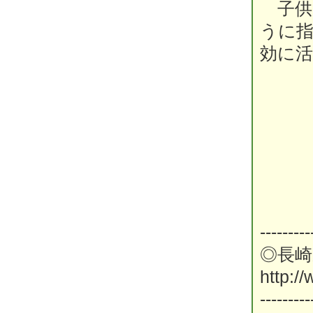
子供
うに
効に
---------
◎長
http:/
---------