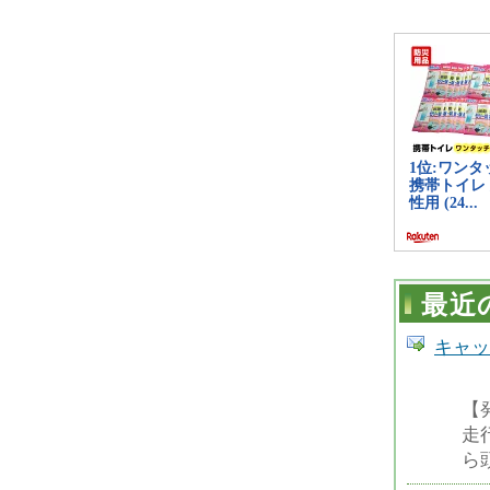
最近
キャッ
【
走
ら