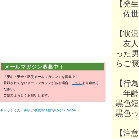
【発生
佐世
【状況
友人
った
らご
メールマガジン募集中！
「安心・安全・防災メールマガジン」を募集中！
【行為
登録されてないメールマガジンがある場合、
こちら
より連絡く
ださい。
年齢6
ご協力よろしくお願いします。
黒色
キャッチくん（声掛け事案等情報?声かけ）No.54
黒色
【注意