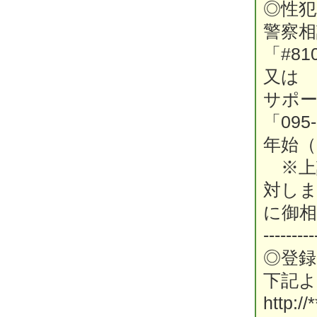
◎性
警察相
「#8
又は
サポ
「095
年始（
※上
対し
に御
---------
◎登録
下記
http://*