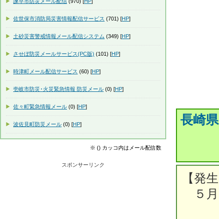
諫早市防災メール配信
(970) [
HP
]
佐世保市消防局災害情報配信サービス
(701) [
HP
]
土砂災害警戒情報メール配信システム
(349) [
HP
]
させぼ防災メールサービス(PC版)
(101) [
HP
]
時津町メール配信サービス
(60) [
HP
]
壱岐市防災･火災緊急情報 防災メール
(0) [
HP
]
佐々町緊急情報メール
(0) [
HP
]
長崎県
波佐見町防災メール
(0) [
HP
]
※ () カッコ内はメール配信数
スポンサーリンク
【発生
５月