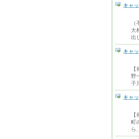
キャッ
（
大
出
キャッ
【
野
子
キャッ
【
町
ら