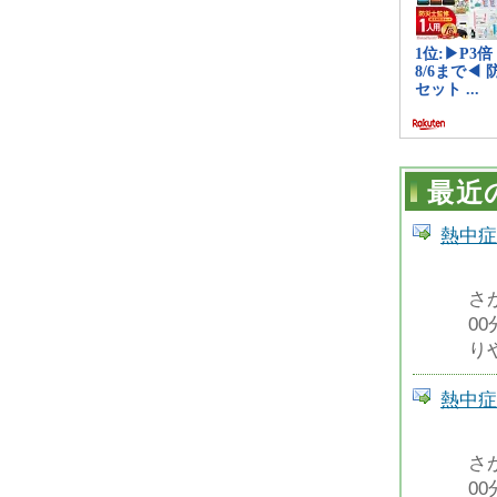
最近
熱中症
さ
0
り
熱中症
さ
0