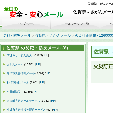
[佐賀県] さがんメール (
佐賀県 - さがんメー
トップページ
メールマガジン一覧
バ
防犯・防災メール
佐賀県
さがんメール
火災訂正情報 <1260000097
>
>
>
佐賀県 の防犯・防災メール (8)
佐賀県
防災ネットあんあん
(21,809) [
HP
]
さがんメール
(16,531) [
HP
]
火災訂正情
唐津市災害情報メール
(2,891) [
HP
]
神埼市防災メール
(1,681) [
HP
]
有田町防災
(1,391) [
HP
]
玄海町災害メールサービス
(1,352) [
HP
]
小城市災害情報等配信サービス
(57) [
HP
]