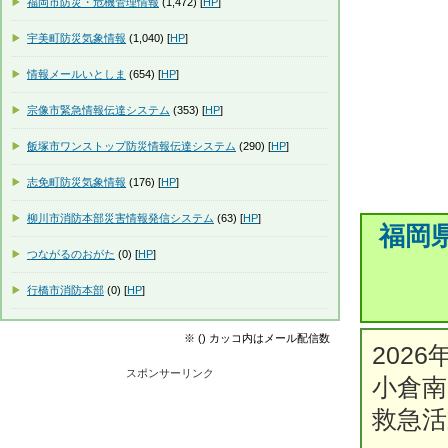
福岡市防災・危機管理情報
(1,472) [
HP
]
宇美町防災気象情報
(1,040) [
HP
]
情報メールいとしま
(654) [
HP
]
宗像市緊急情報伝達システム
(353) [
HP
]
飯塚市ワンストップ防災情報伝達システム
(290) [
HP
]
志免町防災気象情報
(176) [
HP
]
柳川市消防本部災害情報発信システム
(63) [
HP
]
福岡
つながるのおがた
(0) [
HP
]
行橋市消防本部
(0) [
HP
]
※ () カッコ内はメール配信数
2026
スポンサーリンク
小倉南
救急