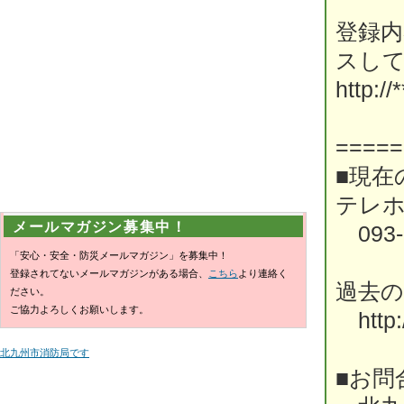
登録
スし
http://*
=====
■現在
テレ
メールマガジン募集中！
093-5
「安心・安全・防災メールマガジン」を募集中！
登録されてないメールマガジンがある場合、
こちら
より連絡く
過去
ださい。
ご協力よろしくお願いします。
http://
北九州市消防局です
■お問