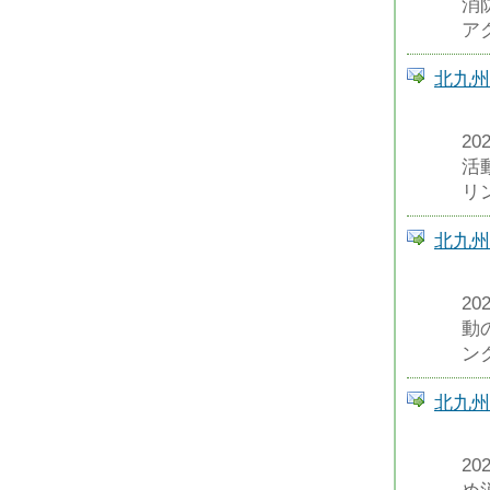
消
アク
北九州
2
活
リ
北九州
2
動
ン
北九州
2