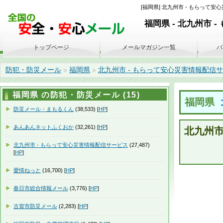
[福岡県] 北九州市 - もらって安心
福岡県 - 北九州市
トップページ
メールマガジン一覧
バ
防犯・防災メール
福岡県
北九州市 - もらって安心災害情報配信
>
>
福岡県 の防犯・防災メール (15)
福岡県
防災メール・まもるくん
(38,533) [
HP
]
あんあんネットふくおか
(32,261) [
HP
]
北九州
北九州市 - もらって安心災害情報配信サービス
(27,487)
[
HP
]
愛情ねっと
(16,700) [
HP
]
春日市総合情報メール
(3,776) [
HP
]
古賀市防災メール
(2,283) [
HP
]