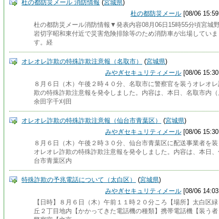
杜の都防災メール 消防情報
(
宮城県
)
杜の都防災メール
[08/06 15:59
杜の都防災メール消防情報▼発表内容08月06日15時55分頃宮城
岩切字昭和東付近で災害危険排除等のため消防車が出場していま
す。経
オレオレ詐欺の特殊詐欺注意報（名取市）
(
宮城県
)
みやぎセキュリティメール
[08/06 15:30
８月６日（木）午後２時４０分、名取市に警察官を装うオレオレ
欺の特殊詐欺注意報を発令しました。内容は、本日、名取市内（
余田字千刈田
オレオレ詐欺の特殊詐欺注意報（仙台市青葉区）
(
宮城県
)
みやぎセキュリティメール
[08/06 15:30
８月６日（木）午後２時３０分、仙台市青葉区に配送事業者を装
オレオレ詐欺の特殊詐欺注意報を発令しました。内容は、本日、
台市青葉区内
特殊詐欺の予兆電話について（太白区）
(
宮城県
)
みやぎセキュリティメール
[08/06 14:03
【日時】８月６日（木）午前１１時２０分ころ【場所】太白区緑
丘２丁目地内【かかってきた電話機の種類】携帯電話機【装う者