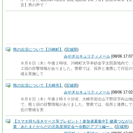
言】男の声で「
熊の出没について【川崎町】
(
宮城県
)
みやぎセキュリティメール
[08/06 17:07
８月６日（木）午後２時頃、川崎町大字本砂金字太田原地内で、
２頭の目撃情報がありました。警察では、役所と連携して付近の
戒を実施して
熊の出没について【大崎市】
(
宮城県
)
みやぎセキュリティメール
[08/06 17:02
８月６日（木）午後２時５０分頃、大崎市岩出山下野目字向山地
で、熊１頭の目撃情報がありました。警察では、役所と連携して
近の警戒を実
【スマホ持ち歩きケース等プレゼント！参加者募集中】健康つながり
業「あたまとからだの元気度測定会〜歩数計アプリ編〜」
(
宮城県
)