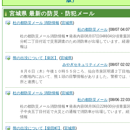
宮城県 最新の防災・防犯メール
杜の都防災メール 消防情報
(
宮城県
)
杜の都防災メール
[08/07 04:07
杜の都防災メール消防情報▼発表内容08月07日04時04分頃青葉
分町二丁目付近で災害調査のため消防車が出場しています。経過
報は
熊の出没について【泉区】
(
宮城県
)
みやぎセキュリティメール
[08/07 02:02
８月６日（木）午後１０時５５分ころ、仙台市泉区明通２丁目地
の敷地内において、熊１頭の目撃情報がありました。警察では、
所と連携して
杜の都防災メール 消防情報
(
宮城県
)
杜の都防災メール
[08/06 22:03
杜の都防災メール消防情報▼発表内容08月06日22時00分頃青葉
子中央五丁目付近で火災との通報で消防車が出場しています。経
情報
熊の出没について【柴田町】
(
宮城県
)