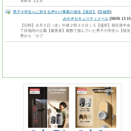
警察官【文言
男子小学生らに対する声かけ事案の発生【泉区】
(
宮城県
)
みやぎセキュリティメール
[08/06 13:15
【日時】８月５日（水）午後２時３０分ころ【場所】泉区泉中央
丁目地内の公園【被害者】複数で遊んでいた男子小学生ら【状況
男から「カブ