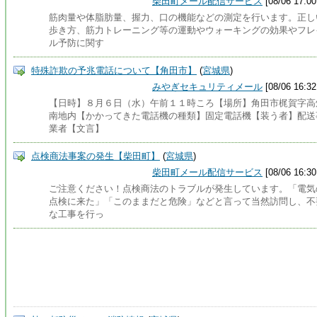
柴田町メール配信サービス
[08/06 17:00
筋肉量や体脂肪量、握力、口の機能などの測定を行います。正し
歩き方、筋力トレーニング等の運動やウォーキングの効果やフレ
ル予防に関す
特殊詐欺の予兆電話について【角田市】
(
宮城県
)
みやぎセキュリティメール
[08/06 16:32
【日時】８月６日（水）午前１１時ころ【場所】角田市梶賀字高
南地内【かかってきた電話機の種類】固定電話機【装う者】配送
業者【文言】
点検商法事案の発生【柴田町】
(
宮城県
)
柴田町メール配信サービス
[08/06 16:30
ご注意ください！点検商法のトラブルが発生しています。「電気
点検に来た」「このままだと危険」などと言って当然訪問し、不
な工事を行っ