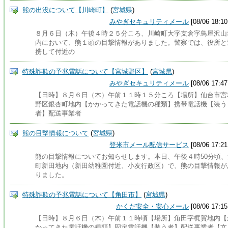
熊の出没について【川崎町】
(
宮城県
)
みやぎセキュリティメール
[08/06 18:10
８月６日（木）午後４時２５分ころ、川崎町大字支倉字鳥屋沢山
内において、熊１頭の目撃情報がありました。警察では、役所と
携して付近の
特殊詐欺の予兆電話について【宮城野区】
(
宮城県
)
みやぎセキュリティメール
[08/06 17:47
【日時】８月６日（木）午前１１時１５分ころ【場所】仙台市宮
野区銀杏町地内【かかってきた電話機の種類】携帯電話機【装う
者】配送事業者
熊の目撃情報について
(
宮城県
)
登米市メール配信サービス
[08/06 17:21
熊の目撃情報についてお知らせします。本日、午後４時50分頃、
町新田地内（新田幼稚園付近、小友行政区）で、熊の目撃情報が
りました。
特殊詐欺の予兆電話について【角田市】
(
宮城県
)
かくだ安全・安心メール
[08/06 17:15
【日時】８月６日（木）午前１１時頃【場所】角田字梶賀地内【
かってきた電話機の種類】固定電話機【装う者】配送事業者【文