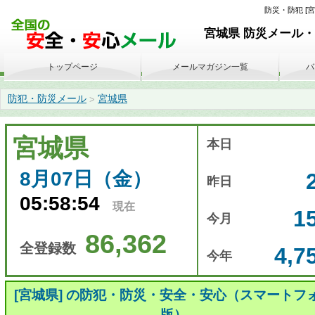
防災・防犯 [宮
宮城県 防災メール・
トップページ
メールマガジン一覧
バ
防犯・防災メール
宮城県
>
宮城県
本日
8月07日（金）
昨日
05:58:54
現在
1
今月
86,362
全登録数
4,7
今年
[宮城県] の防犯・防災・安全・安心（スマートフ
版）