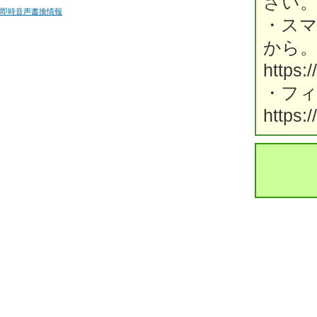
さい
即時音声書換情報
・ス
から
https:
・フ
https: