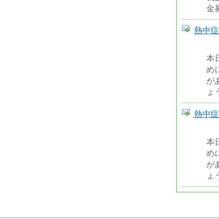
金
熱中症
本
め
が
ょ
熱中症
本
め
が
ょ