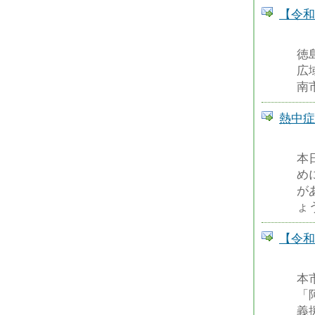
【令和
徳
広
南
熱中症
本
め
が
ょ
【令和
本
「
義