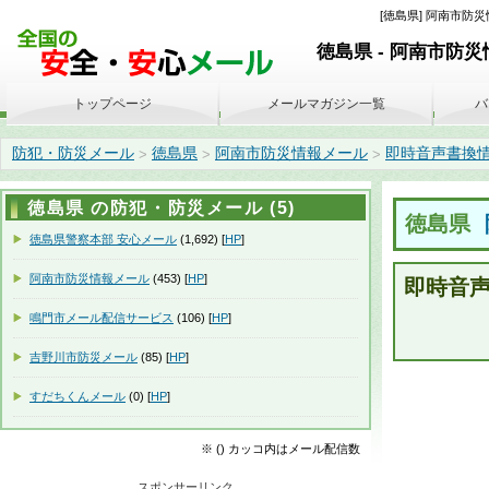
[徳島県] 阿南市防災情
徳島県 - 阿南市防
トップページ
メールマガジン一覧
バ
防犯・防災メール
徳島県
阿南市防災情報メール
即時音声書換情報(2
>
>
>
徳島県 の防犯・防災メール (5)
徳島県
徳島県警察本部 安心メール
(1,692) [
HP
]
阿南市防災情報メール
(453) [
HP
]
即時音
鳴門市メール配信サービス
(106) [
HP
]
吉野川市防災メール
(85) [
HP
]
すだちくんメール
(0) [
HP
]
※ () カッコ内はメール配信数
スポンサーリンク