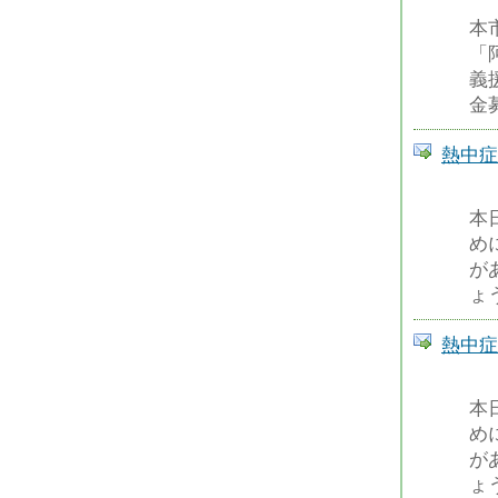
本
「
義
金
熱中症
本
め
が
ょ
熱中症
本
め
が
ょ