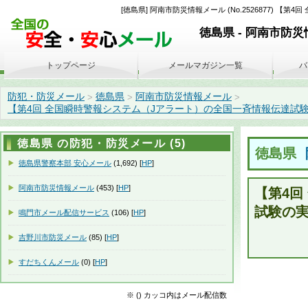
[徳島県] 阿南市防災情報メール (No.2526877)
徳島県 - 阿南市防
トップページ
メールマガジン一覧
バ
防犯・防災メール
徳島県
阿南市防災情報メール
>
>
>
【第4回 全国瞬時警報システム（Jアラート）の全国一斉情報伝達試験の実施につい
徳島県 の防犯・防災メール (5)
徳島県
徳島県警察本部 安心メール
(1,692) [
HP
]
阿南市防災情報メール
(453) [
HP
]
【第4回
試験の
鳴門市メール配信サービス
(106) [
HP
]
吉野川市防災メール
(85) [
HP
]
すだちくんメール
(0) [
HP
]
※ () カッコ内はメール配信数