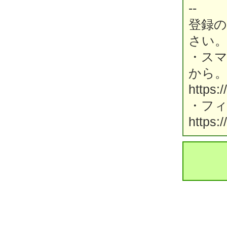
--
登録
さい
・ス
から
https:
・フ
https: