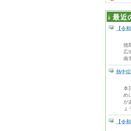
最近
【令和
徳
広
南
熱中症
本
め
が
ょ
【令和