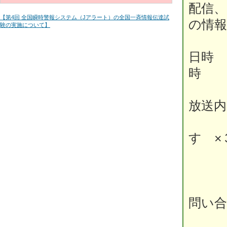
配信、
【第4回 全国瞬時警報システム（Jアラート）の全国一斉情報伝達試
の情
験の実施について】
日時
時
放送
「こ
す ×
こち
下
問い合