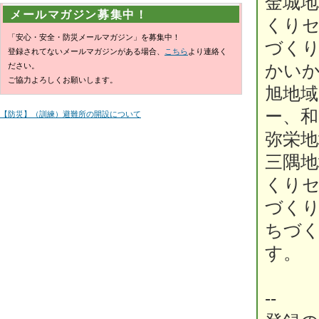
金城
メールマガジン募集中！
くり
「安心・安全・防災メールマガジン」を募集中！
づく
登録されてないメールマガジンがある場合、
こちら
より連絡く
ださい。
かい
ご協力よろしくお願いします。
旭地域
ー、
【防災】（訓練）避難所の開設について
弥栄
三隅
くり
づく
ちづ
す。
--