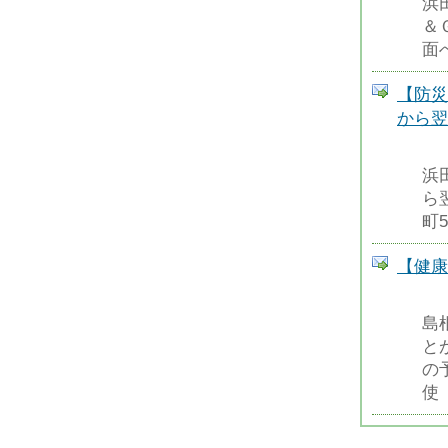
浜
＆
面
【防災
から翌
浜
ら
町
【健康
島
と
の
使