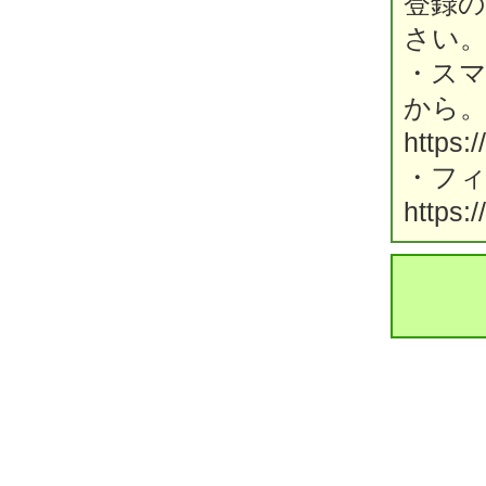
登録
さい
・ス
から
https:
・フ
https