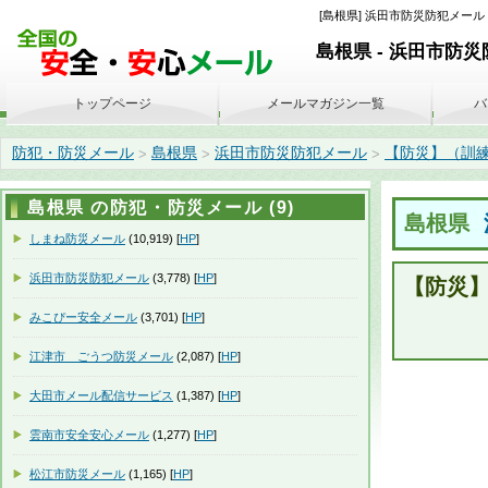
[島根県] 浜田市防災防犯メール 
島根県 - 浜田市防
トップページ
メールマガジン一覧
バ
防犯・防災メール
島根県
浜田市防災防犯メール
【防災】（訓練）避
>
>
>
島根県 の防犯・防災メール (9)
島根県
しまね防災メール
(10,919) [
HP
]
浜田市防災防犯メール
(3,778) [
HP
]
【防災
みこぴー安全メール
(3,701) [
HP
]
江津市 ごうつ防災メール
(2,087) [
HP
]
大田市メール配信サービス
(1,387) [
HP
]
雲南市安全安心メール
(1,277) [
HP
]
松江市防災メール
(1,165) [
HP
]