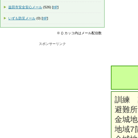
益田市安全安心メール
(526) [
HP
]
いずも防災メール
(0) [
HP
]
※ () カッコ内はメール配信数
スポンサーリンク
訓練 
避難
金城地
地域7