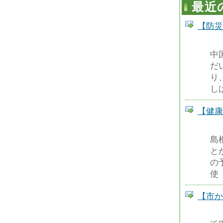
最近
【防災
中
だ
り
し
【健康
島
と
の
使
【市か