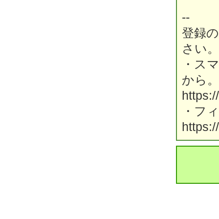
--
登録
さい
・ス
から
https:
・フ
https