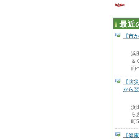
最近
【市か
浜
＆
面
【防災
から翌
浜
ら
町
【健康