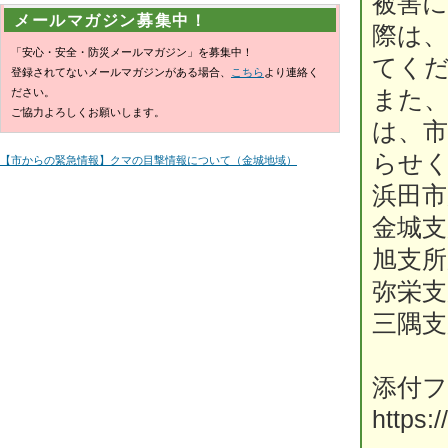
被害
メールマガジン募集中！
際は
「安心・安全・防災メールマガジン」を募集中！
てく
登録されてないメールマガジンがある場合、
こちら
より連絡く
ださい。
また
ご協力よろしくお願いします。
は、市
らせ
【市からの緊急情報】クマの目撃情報について（金城地域）
浜田市
金城支所
旭支所
弥栄支所
三隅支所
添付
https: