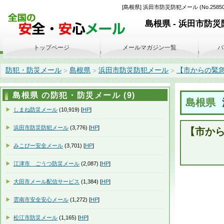
[島根県] 浜田市防災防犯メール (No.2
島根県 - 浜田市防
トップページ
メールマガジン一覧
バ
防犯・防災メール
島根県
浜田市防災防犯メール
【市からの緊急情
>
>
>
島根県 の防犯・防災メール (9)
島根県
しまね防災メール
(10,919) [
HP
]
浜田市防災防犯メール
(3,776) [
HP
]
【市か
みこぴー安全メール
(3,701) [
HP
]
江津市 ごうつ防災メール
(2,087) [
HP
]
大田市メール配信サービス
(1,384) [
HP
]
雲南市安全安心メール
(1,272) [
HP
]
松江市防災メール
(1,165) [
HP
]