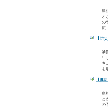
島
と
の
使
【防災
浜
生
キ
を
【健康
島
と
の