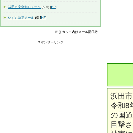
益田市安全安心メール
(526) [
HP
]
いずも防災メール
(0) [
HP
]
※ () カッコ内はメール配信数
スポンサーリンク
浜田
令和8
の国道
目撃