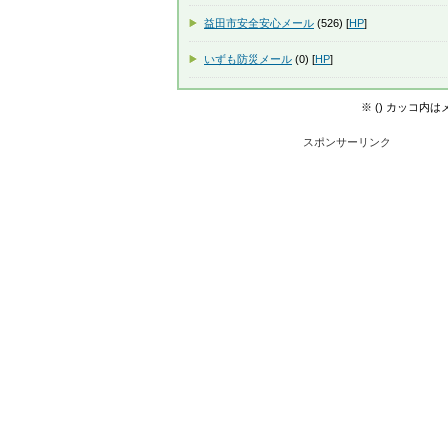
益田市安全安心メール
(526) [
HP
]
いずも防災メール
(0) [
HP
]
※ () カッコ内
スポンサーリンク