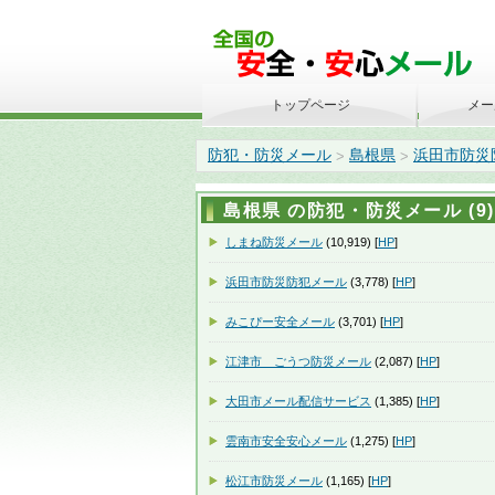
トップページ
メー
防犯・防災メール
島根県
浜田市防災
>
>
島根県 の防犯・防災メール (9)
しまね防災メール
(10,919) [
HP
]
浜田市防災防犯メール
(3,778) [
HP
]
みこぴー安全メール
(3,701) [
HP
]
江津市 ごうつ防災メール
(2,087) [
HP
]
大田市メール配信サービス
(1,385) [
HP
]
雲南市安全安心メール
(1,275) [
HP
]
松江市防災メール
(1,165) [
HP
]