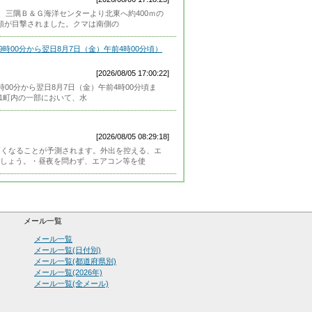
、三隅Ｂ＆Ｇ海洋センターより北東へ約400ｍの
頭が目撃されました。クマは南側の
時00分から翌日8月7日（金）午前4時00分頃）
[2026/08/05 17:00:22]
00分から翌日8月7日（金）午前4時00分頃ま
-1町内の一部において、水
[2026/08/05 08:29:18]
高くなることが予測されます。外出を控える、エ
しょう。・昼夜を問わず、エアコン等を使
メール一覧
メール一覧
メール一覧(日付別)
メール一覧(都道府県別)
メール一覧(2026年)
メール一覧(全メール)