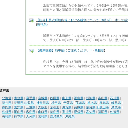
浜田市三隅支所からのお知らせです。8月6日午後3時30分頃
晴海台方面と福浦里道踏切方面への分かれ道付近でで子熊1
【防災】長沢町地内等における断水について（8月6日（木）午後9
(
島根県
)
浜田市上下水道部からのお知らせです。8月6日（木）午後9時
で、長沢町4-1町内の一部、長沢町5-1町内の一部、黒川町4
【健康医療】熱中症にご注意ください！
(
島根県
)
島根県では、今日（8月5日）は、熱中症の危険性が極めて
アコンを使用する等の、熱中症の予防行動を積極的にとりま
道府県
北海道
|
青森県
|
岩手県
|
宮城県
|
秋田県
|
山形県
|
福島県
|
新潟県
|
富山県
|
石川県
|
福井県
|
長野県
山梨県
|
神奈川県
|
埼玉県
|
千葉県
|
茨城県
|
栃木県
|
群馬県
|
岐阜県
|
静岡県
|
愛知県
|
三重県
|
大阪府
|
京都府
|
滋賀県
|
兵庫県
|
奈良県
和歌山県
|
鳥取県
|
島根県
|
岡山県
|
広島県
|
山口県
|
徳島県
|
香川県
|
愛媛県
|
高知県
|
福岡県
|
佐賀県
|
長崎県
|
熊本県
|
大分県
|
宮崎県
|
鹿児島県
|
沖縄県