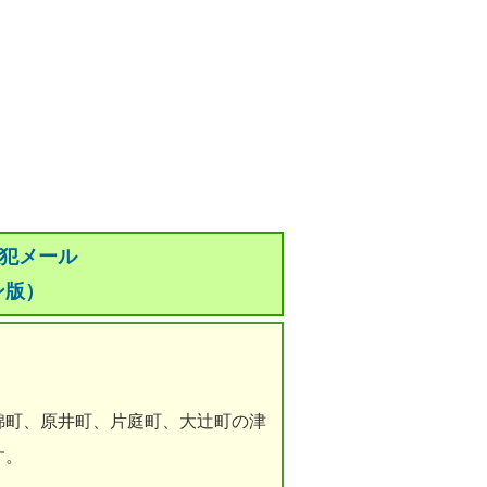
防犯メール
ン版）
錦町、原井町、片庭町、大辻町の津
す。