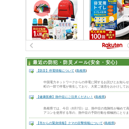
最近の防犯・防災メール(安全・安心)
【防災】停電情報について
(
島根県
)
中国電力ネットワークからの停電に関するお詫びとお知らせ
町の一部で停電が発生しており、大変ご迷惑をおかけしてお
【健康医療】熱中症にご注意ください！
(
島根県
)
島根県では、今日（8月7日）は、熱中症の危険性が極めて
アコンを使用する等の、熱中症の予防行動を積極的にとりま
【市からの緊急情報】クマの目撃情報について
(
島根県
)