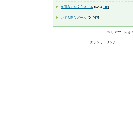
益田市安全安心メール
(526) [
HP
]
いずも防災メール
(0) [
HP
]
※ () カッコ内
スポンサーリンク