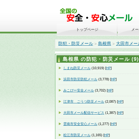
トップページ
メー
防犯・防災メール
島根県
大田市メー
>
>
島根県 の防犯・防災メール (9)
しまね防災メール
(10,919) [
HP
]
浜田市防災防犯メール
(3,778) [
HP
]
みこぴー安全メール
(3,702) [
HP
]
江津市 ごうつ防災メール
(2,087) [
HP
]
大田市メール配信サービス
(1,387) [
HP
]
雲南市安全安心メール
(1,277) [
HP
]
松江市防災メール
(1,165) [
HP
]