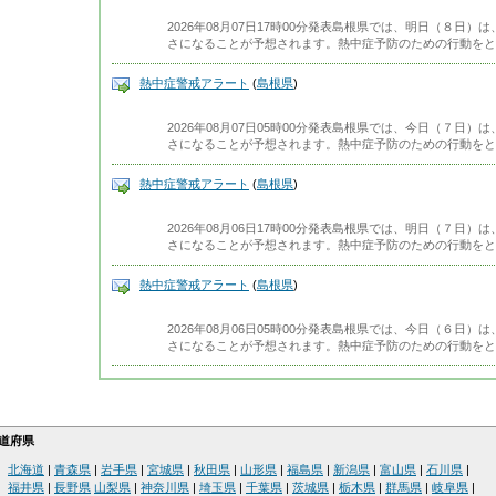
2026年08月07日17時00分発表島根県では、明日（８日
さになることが予想されます。熱中症予防のための行動をと
熱中症警戒アラート
(
島根県
)
2026年08月07日05時00分発表島根県では、今日（７日
さになることが予想されます。熱中症予防のための行動をと
熱中症警戒アラート
(
島根県
)
2026年08月06日17時00分発表島根県では、明日（７日
さになることが予想されます。熱中症予防のための行動をと
熱中症警戒アラート
(
島根県
)
2026年08月06日05時00分発表島根県では、今日（６日
さになることが予想されます。熱中症予防のための行動をと
道府県
北海道
|
青森県
|
岩手県
|
宮城県
|
秋田県
|
山形県
|
福島県
|
新潟県
|
富山県
|
石川県
|
福井県
|
長野県
山梨県
|
神奈川県
|
埼玉県
|
千葉県
|
茨城県
|
栃木県
|
群馬県
|
岐阜県
|