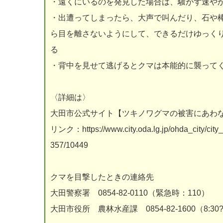
・遠くにいるのを発見した場合は、騒がず速や
・出遭ってしまったら、大声で叫んだり、石や
ら目を離さないようにして、できるだけゆっく
る
・背中を見せて逃げるとクマは本能的に襲って
〈詳細は〉
大田市公式サイト【ツキノワグマの被害にあわ
リンク：https://www.city.oda.lg.jp/ohda_city/city_
357/10449
クマを目撃したときの連絡先
大田警察署 0854-82-0110（緊急時：110）
大田市役所 農林水産課 0854-82-1600（8:30?