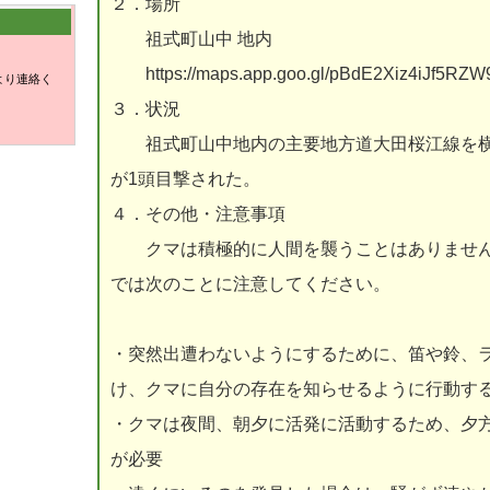
２．場所
祖式町山中 地内
https://maps.app.goo.gl/pBdE2Xiz4iJf5RZW
より連絡く
３．状況
祖式町山中地内の主要地方道大田桜江線を横断
が1頭目撃された。
４．その他・注意事項
クマは積極的に人間を襲うことはありません
では次のことに注意してください。
・突然出遭わないようにするために、笛や鈴、
け、クマに自分の存在を知らせるように行動す
・クマは夜間、朝夕に活発に活動するため、夕
が必要