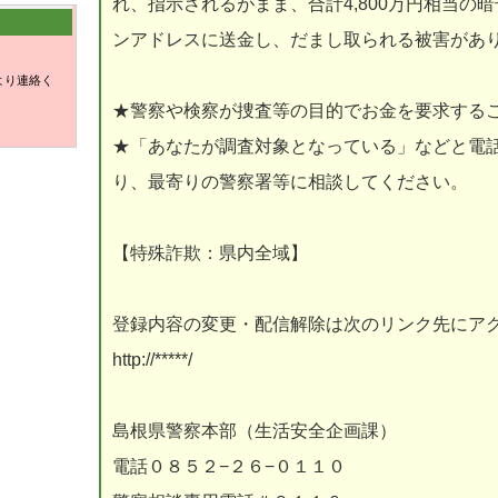
れ、指示されるがまま、合計4,800万円相当の
ンアドレスに送金し、だまし取られる被害があ
より連絡く
★警察や検察が捜査等の目的でお金を要求する
★「あなたが調査対象となっている」などと電
り、最寄りの警察署等に相談してください。
【特殊詐欺：県内全域】
登録内容の変更・配信解除は次のリンク先にア
http://*****/
島根県警察本部（生活安全企画課）
電話０８５２−２６−０１１０