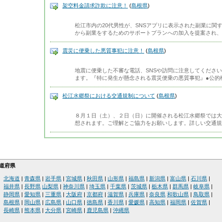
架空料金請求詐欺に注意！
(
島根県
)
松江市内の20代男性が、SNSアプリに表示された副業に関
から副業をするためのサポートプランへの加入を提案され、
震災に便乗した悪質事犯に注意！
(
島根県
)
地震に便乗した不審な電話、SNSや訪問に注意してくださ
ます。『特に発生が懸念される震災便乗の悪質事犯』●公的
松江水郷祭における交通規制について
(
島根県
)
８月１日（土）、２日（日）に開催される松江水郷祭では大
想されます。ご理解とご協力をお願いします。詳しい交通規
道府県
北海道
|
青森県
|
岩手県
|
宮城県
|
秋田県
|
山形県
|
福島県
|
新潟県
|
富山県
|
石川県
|
福井県
|
長野県
山梨県
|
神奈川県
|
埼玉県
|
千葉県
|
茨城県
|
栃木県
|
群馬県
|
岐阜県
|
静岡県
|
愛知県
|
三重県
|
大阪府
|
京都府
|
滋賀県
|
兵庫県
|
奈良県
和歌山県
|
鳥取県
|
島根県
|
岡山県
|
広島県
|
山口県
|
徳島県
|
香川県
|
愛媛県
|
高知県
|
福岡県
|
佐賀県
|
長崎県
|
熊本県
|
大分県
|
宮崎県
|
鹿児島県
|
沖縄県