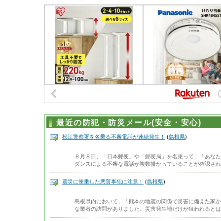
最近の防犯・防災メール(安全・安心)
松江警察署を名乗る不審電話が連続発生！
(
島根県
)
８月８日、「日本郵便」や「郵便局」を名乗って、「あなた
ダンスによる不審な電話が複数掛かっていることが確認され
震災に便乗した悪質事犯に注意！
(
島根県
)
島根県内において、「熊本の地震の関係で災害に備えた家か
な業者の訪問がありました。災害発生地だけが狙われるとは