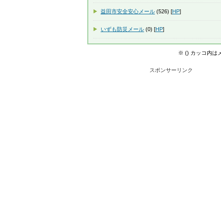
益田市安全安心メール
(526) [
HP
]
いずも防災メール
(0) [
HP
]
※ () カッコ内
スポンサーリンク