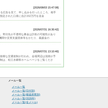
[2026/08/03 15:47:08]
する広告を見て、申し込みを行ったところ、相手
指定された口座に合計202万円を送金
[2026/07/31 16:30:42]
い。寄付先が不透明な募金は詐欺の可能性があり
機関や災害支援団体等をかたり、義援金の
[2026/07/31 13:10:40]
規模な交通規制が行われ、会場周辺は混雑が予
制は、松江水郷祭ホームページをご覧くださ
メール一覧
メール一覧
メール一覧(日付別)
メール一覧(都道府県別)
メール一覧(2026年)
メール一覧(全メール)