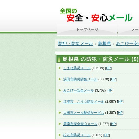
トップページ
メー
防犯・防災メール
島根県
みこぴー安
>
>
島根県 の防犯・防災メール (9)
しまね防災メール
(10,919) [
HP
]
浜田市防災防犯メール
(3,778) [
HP
]
みこぴー安全メール
(3,702) [
HP
]
江津市 ごうつ防災メール
(2,087) [
HP
]
大田市メール配信サービス
(1,387) [
HP
]
雲南市安全安心メール
(1,277) [
HP
]
松江市防災メール
(1,165) [
HP
]