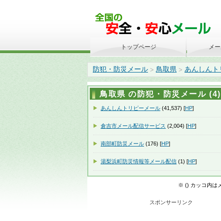
トップページ
メー
防犯・防災メール
鳥取県
あんしんト
>
>
鳥取県 の防犯・防災メール (4)
あんしんトリピーメール
(41,537) [
HP
]
倉吉市メール配信サービス
(2,004) [
HP
]
南部町防災メール
(176) [
HP
]
湯梨浜町防災情報等メール配信
(1) [
HP
]
※ () カッコ内
スポンサーリンク