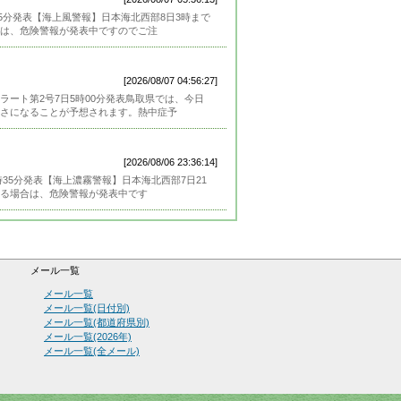
5分発表【海上風警報】日本海北西部8日3時まで
は、危険警報が発表中ですのでご注
[2026/08/07 04:56:27]
ート第2号7日5時00分発表鳥取県では、今日
さになることが予想されます。熱中症予
[2026/08/06 23:36:14]
時35分発表【海上濃霧警報】日本海北西部7日21
る場合は、危険警報が発表中です
メール一覧
メール一覧
メール一覧(日付別)
メール一覧(都道府県別)
メール一覧(2026年)
メール一覧(全メール)