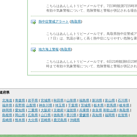
こちらはあんしんトリピーメールです。7日3時観測7日5時3
有効※気象警報について、危険警報と警報が併記される場合
熱中症警戒アラート
(
鳥取県
)
こちらはあんしんトリピーメールです。鳥取県熱中症警戒アラ
（７日）は、気温が著しく高く熱中症になりやすい危険な暑
地方海上警報
(
鳥取県
)
こちらはあんしんトリピーメールです。6日21時観測6日23
時まで有効※気象警報について、危険警報と警報が併記され
道府県
北海道
|
青森県
|
岩手県
|
宮城県
|
秋田県
|
山形県
|
福島県
|
新潟県
|
富山県
|
石川県
|
福井県
|
長野県
山梨県
|
神奈川県
|
埼玉県
|
千葉県
|
茨城県
|
栃木県
|
群馬県
|
岐阜県
|
静岡県
|
愛知県
|
三重県
|
大阪府
|
京都府
|
滋賀県
|
兵庫県
|
奈良県
和歌山県
|
鳥取県
|
島根県
|
岡山県
|
広島県
|
山口県
|
徳島県
|
香川県
|
愛媛県
|
高知県
|
福岡県
|
佐賀県
|
長崎県
|
熊本県
|
大分県
|
宮崎県
|
鹿児島県
|
沖縄県