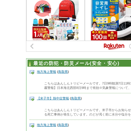
最近の防犯・防災メール(安全・安心)
地方海上警報
(
鳥取県
)
こちらはあんしんトリピーメールです。7日9時観測7日11
霧警報】日本海北西部8日9時まで有効※気象警報について
【米子市】熱中症警報
(
鳥取県
)
こちらはあんしんトリピーメールです。米子市からお知らせ
る死亡事例が発生しています。のどが渇く前に水分や塩分を
地方海上警報
(
鳥取県
)