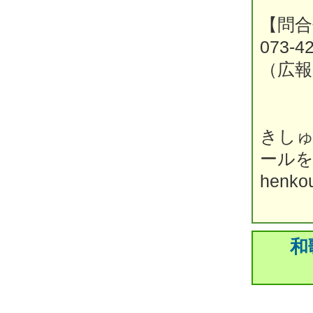
【問合
073‐
（広報
きしゅ
ール
henkou
和