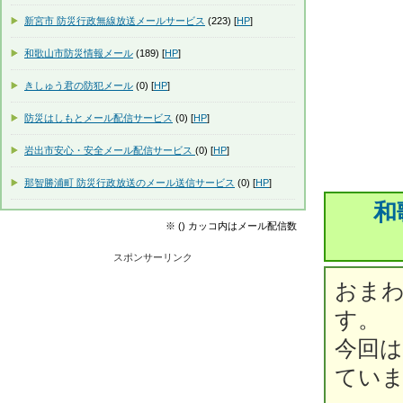
新宮市 防災行政無線放送メールサービス
(223) [
HP
]
和歌山市防災情報メール
(189) [
HP
]
きしゅう君の防犯メール
(0) [
HP
]
防災はしもとメール配信サービス
(0) [
HP
]
岩出市安心・安全メール配信サービス
(0) [
HP
]
那智勝浦町 防災行政放送のメール送信サービス
(0) [
HP
]
和
※ () カッコ内はメール配信数
スポンサーリンク
おま
す。
今回は
てい