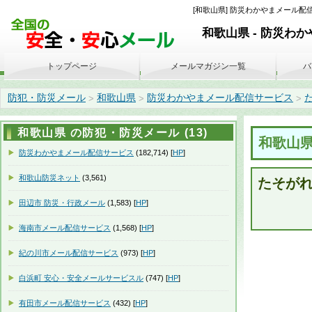
[和歌山県] 防災わかやまメール配信サ
和歌山県 - 防災わ
トップページ
メールマガジン一覧
バ
防犯・防災メール
和歌山県
防災わかやまメール配信サービス
た
>
>
>
和歌山県 の防犯・防災メール (13)
和歌山
防災わかやまメール配信サービス
(182,714) [
HP
]
和歌山防災ネット
(3,561)
たそが
田辺市 防災・行政メール
(1,583) [
HP
]
海南市メール配信サービス
(1,568) [
HP
]
紀の川市メール配信サービス
(973) [
HP
]
白浜町 安心・安全メールサービスル
(747) [
HP
]
有田市メール配信サービス
(432) [
HP
]