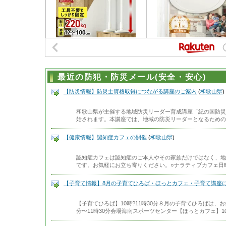
最近の防犯・防災メール(安全・安心)
【防災情報】防災士資格取得につながる講座のご案内
(
和歌山県
)
和歌山県が主催する地域防災リーダー育成講座「紀の国防災
始されます。本講座では、地域の防災リーダーとなるための
【健康情報】認知症カフェの開催
(
和歌山県
)
認知症カフェは認知症のご本人やその家族だけではなく、地
です。お気軽にお立ち寄りください。○ナラティブカフェ日時
【子育て情報】8月の子育てひろば・ほっとカフェ・子育て講座
【子育てひろば】10時?11時30分８月の子育てひろばは、お
分〜11時30分会場海南スポーツセンター【ほっとカフェ】10