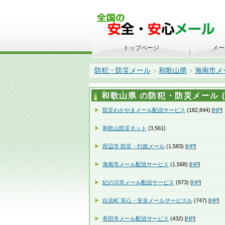
トップページ
メー
防犯・防災メール
和歌山県
海南市メ
>
>
和歌山県 の防犯・防災メール (1
防災わかやまメール配信サービス
(182,844) [
HP
]
和歌山防災ネット
(3,561)
田辺市 防災・行政メール
(1,583) [
HP
]
海南市メール配信サービス
(1,568) [
HP
]
紀の川市メール配信サービス
(973) [
HP
]
白浜町 安心・安全メールサービスル
(747) [
HP
]
有田市メール配信サービス
(432) [
HP
]