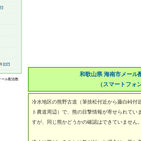
P
]
) [
HP
]
和歌山県 海南市メール
はメール配信数
（スマートフォ
冷水地区の熊野古道（筆捨松付近から藤白峠付
ト農道周辺）で、熊の目撃情報が寄せられてい
すが、同じ熊かどうかの確認はできていません