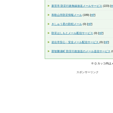
新宮市 防災行政無線放送メールサービス
(223) [
H
和歌山市防災情報メール
(189) [
HP
]
きしゅう君の防犯メール
(0) [
HP
]
防災はしもとメール配信サービス
(0) [
HP
]
岩出市安心・安全メール配信サービス
(0) [
HP
]
那智勝浦町 防災行政放送のメール送信サービス
(0
※ () カッコ内
スポンサーリンク