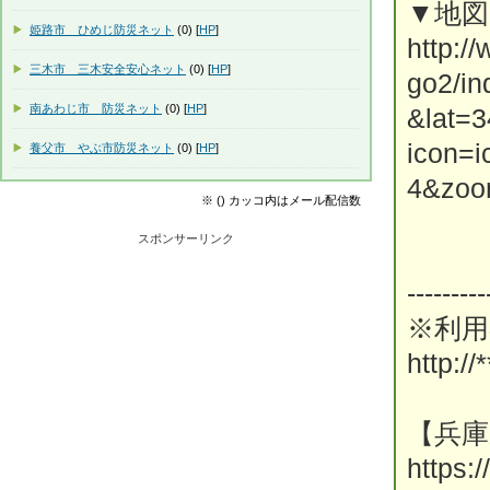
▼地
姫路市 ひめじ防災ネット
(0) [
HP
]
http:/
三木市 三木安全安心ネット
(0) [
HP
]
go2/i
南あわじ市 防災ネット
(0) [
HP
]
&lat=
icon=
養父市 やぶ市防災ネット
(0) [
HP
]
4&zoo
※ () カッコ内はメール配信数
スポンサーリンク
---------
※利用
http://*
【兵庫
https: