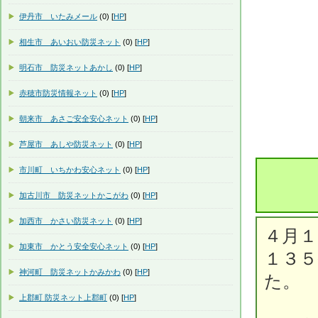
伊丹市 いたみメール
(0) [
HP
]
相生市 あいおい防災ネット
(0) [
HP
]
明石市 防災ネットあかし
(0) [
HP
]
赤穂市防災情報ネット
(0) [
HP
]
朝来市 あさご安全安心ネット
(0) [
HP
]
芦屋市 あしや防災ネット
(0) [
HP
]
市川町 いちかわ安心ネット
(0) [
HP
]
加古川市 防災ネットかこがわ
(0) [
HP
]
加西市 かさい防災ネット
(0) [
HP
]
４月１
加東市 かとう安全安心ネット
(0) [
HP
]
１３
神河町 防災ネットかみかわ
(0) [
HP
]
た。
上郡町 防災ネット上郡町
(0) [
HP
]