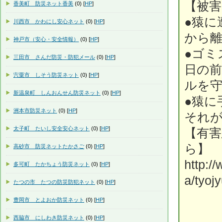
【被
香美町 防災ネット香美
(0) [
HP
]
●猿に
川西市 かわにし安心ネット
(0) [
HP
]
から
神戸市（安心・安全情報）
(0) [
HP
]
●ゴミ
三田市 さんだ防災・防犯メール
(0) [
HP
]
日の
宍粟市 しそう防災ネット
(0) [
HP
]
ルを
新温泉町 しんおんせん防災ネット
(0) [
HP
]
●猿に
洲本市防災ネット
(0) [
HP
]
それ
太子町 たいし安全安心ネット
(0) [
HP
]
【有
ら
高砂市 防災ネットたかさご
(0) [
HP
]
http:/
多可町 たかちょう防災ネット
(0) [
HP
]
a/tyoj
たつの市 たつの防災防犯ネット
(0) [
HP
]
豊岡市 とよおか防災ネット
(0) [
HP
]
西脇市 にしわき防災ネット
(0) [
HP
]