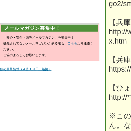
go2/sm
【兵
メールマガジン募集中！
http:/
「安心・安全・防災メールマガジン」を募集中！
x.htm
登録されてないメールマガジンがある場合、
こちら
より連絡く
ださい。
ご協力よろしくお願いします。
【兵庫
https:
猿の目撃情報（４月１９日・姫路）
【ひ
http://*
※こ
ん。