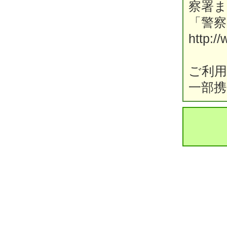
察署
「警
http:/
ご利
一部