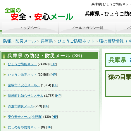
[兵庫県] ひょうご防犯ネット
兵庫県 - ひょうご
トップページ
メールマガジン一覧
バ
防犯・防災メール
兵庫県
ひょうご防犯ネット
猿の目撃情報（４月１９
>
>
>
兵庫県 の防犯・防災メール (36)
兵庫県
ひょうご防犯ネット
(74,860) [
HP
]
ひょうご防災ネット
(30,568) [
HP
]
猿の目
宝塚市「安心メール」
(1,964) [
HP
]
福崎町お知らせシステム
(1,767) [
HP
]
丹波市防災メール
(759) [
HP
]
安心安全メール(小野市)
(130) [
HP
]
にしのみや防災ネット
(0) [
HP
]