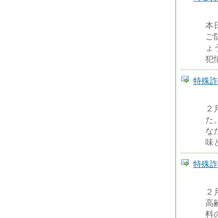
本
ご
ょ
犯
特殊詐
２
た
な
味
特殊詐
２
高
料