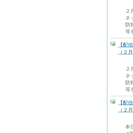
２
ネ
防
等
【配信
（２月
２
ネ
防
等
【配信
（２月
本