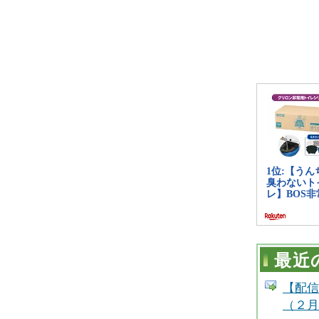
最近
【配信
（２月