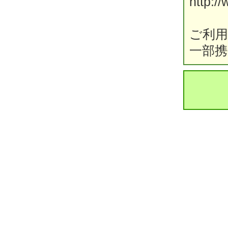
http:/
ご利
一部