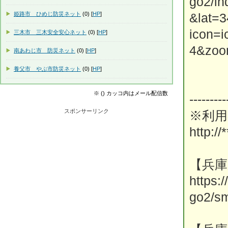
go2/i
姫路市 ひめじ防災ネット
(0) [
HP
]
&lat=
icon=
三木市 三木安全安心ネット
(0) [
HP
]
4&zoo
南あわじ市 防災ネット
(0) [
HP
]
養父市 やぶ市防災ネット
(0) [
HP
]
※ () カッコ内はメール配信数
---------
スポンサーリンク
※利用
http://*
【兵庫
https:
go2/sm