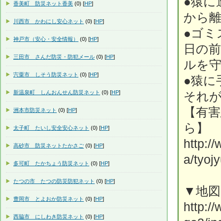
●猿に
香美町 防災ネット香美
(0) [
HP
]
から
川西市 かわにし安心ネット
(0) [
HP
]
●ゴミ
神戸市（安心・安全情報）
(0) [
HP
]
日の
三田市 さんだ防災・防犯メール
(0) [
HP
]
ルを
宍粟市 しそう防災ネット
(0) [
HP
]
●猿に
新温泉町 しんおんせん防災ネット
(0) [
HP
]
それ
【有
洲本市防災ネット
(0) [
HP
]
ら
太子町 たいし安全安心ネット
(0) [
HP
]
http:/
高砂市 防災ネットたかさご
(0) [
HP
]
a/tyoj
多可町 たかちょう防災ネット
(0) [
HP
]
たつの市 たつの防災防犯ネット
(0) [
HP
]
▼地
豊岡市 とよおか防災ネット
(0) [
HP
]
http:/
西脇市 にしわき防災ネット
(0) [
HP
]