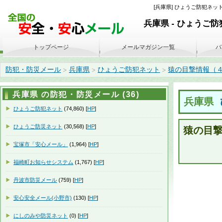
[兵庫県] ひょうご防犯ネット
兵庫県 - ひょうご
トップページ
メールマガジン一覧
バ
防犯・防災メール
兵庫県
ひょうご防犯ネット
猿の目撃情報（４月１８
>
>
>
兵庫県 の防犯・防災メール (36)
兵庫県
ひょうご防犯ネット
(74,860) [
HP
]
ひょうご防災ネット
(30,568) [
HP
]
猿の目
宝塚市「安心メール」
(1,964) [
HP
]
福崎町お知らせシステム
(1,767) [
HP
]
丹波市防災メール
(759) [
HP
]
安心安全メール(小野市)
(130) [
HP
]
にしのみや防災ネット
(0) [
HP
]