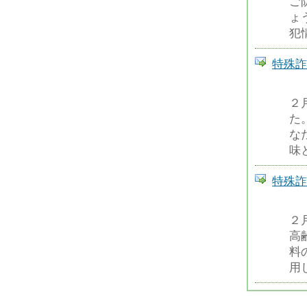
ご
ょ
犯
特殊詐
２
た
な
味
特殊詐
２
高
料
用