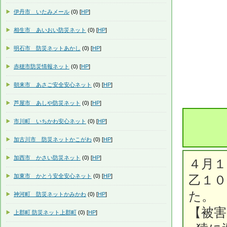
伊丹市 いたみメール
(0) [
HP
]
相生市 あいおい防災ネット
(0) [
HP
]
明石市 防災ネットあかし
(0) [
HP
]
赤穂市防災情報ネット
(0) [
HP
]
朝来市 あさご安全安心ネット
(0) [
HP
]
芦屋市 あしや防災ネット
(0) [
HP
]
市川町 いちかわ安心ネット
(0) [
HP
]
加古川市 防災ネットかこがわ
(0) [
HP
]
加西市 かさい防災ネット
(0) [
HP
]
４月１
加東市 かとう安全安心ネット
(0) [
HP
]
乙１
た。
神河町 防災ネットかみかわ
(0) [
HP
]
【被
上郡町 防災ネット上郡町
(0) [
HP
]