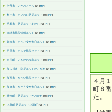
伊丹市 いたみメール
(0) [
HP
]
相生市 あいおい防災ネット
(0) [
HP
]
明石市 防災ネットあかし
(0) [
HP
]
赤穂市防災情報ネット
(0) [
HP
]
朝来市 あさご安全安心ネット
(0) [
HP
]
芦屋市 あしや防災ネット
(0) [
HP
]
市川町 いちかわ安心ネット
(0) [
HP
]
加古川市 防災ネットかこがわ
(0) [
HP
]
加西市 かさい防災ネット
(0) [
HP
]
４月１
加東市 かとう安全安心ネット
(0) [
HP
]
町８
た。
神河町 防災ネットかみかわ
(0) [
HP
]
上郡町 防災ネット上郡町
(0) [
HP
]