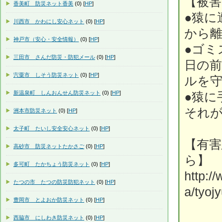
【被
香美町 防災ネット香美
(0) [
HP
]
●猿に
川西市 かわにし安心ネット
(0) [
HP
]
から
神戸市（安心・安全情報）
(0) [
HP
]
●ゴミ
三田市 さんだ防災・防犯メール
(0) [
HP
]
日の
宍粟市 しそう防災ネット
(0) [
HP
]
ルを
新温泉町 しんおんせん防災ネット
(0) [
HP
]
●猿に
それ
洲本市防災ネット
(0) [
HP
]
太子町 たいし安全安心ネット
(0) [
HP
]
【有
高砂市 防災ネットたかさご
(0) [
HP
]
ら
多可町 たかちょう防災ネット
(0) [
HP
]
http:/
たつの市 たつの防災防犯ネット
(0) [
HP
]
a/tyoj
豊岡市 とよおか防災ネット
(0) [
HP
]
西脇市 にしわき防災ネット
(0) [
HP
]