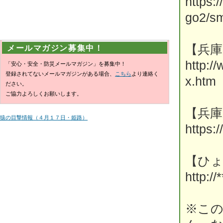
https:
go2/sm
【兵
メールマガジン募集中！
http:/
「安心・安全・防災メールマガジン」を募集中！
登録されてないメールマガジンがある場合、
こちら
より連絡く
x.htm
ださい。
ご協力よろしくお願いします。
【兵庫
猿の目撃情報（４月１７日・姫路）
https:
【ひ
http://*
※こ