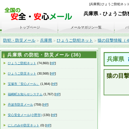
[兵庫県] ひょうご防犯ネット
兵庫県 - ひょうご
トップページ
メールマガジン一覧
バ
防犯・防災メール
兵庫県
ひょうご防犯ネット
猿の目撃情報（４月１７
>
>
>
兵庫県 の防犯・防災メール (36)
兵庫県
ひょうご防犯ネット
(74,860) [
HP
]
ひょうご防災ネット
(30,568) [
HP
]
猿の目
宝塚市「安心メール」
(1,964) [
HP
]
福崎町お知らせシステム
(1,767) [
HP
]
丹波市防災メール
(759) [
HP
]
安心安全メール(小野市)
(130) [
HP
]
にしのみや防災ネット
(0) [
HP
]