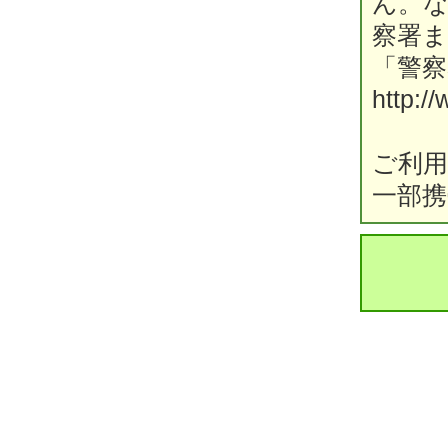
ん。
察署
「警
http:/
ご利
一部