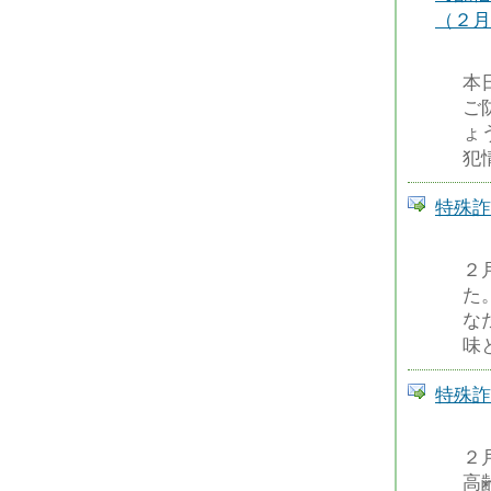
（２月
本
ご
ょ
犯
特殊詐
２
た
な
味
特殊詐
２
高