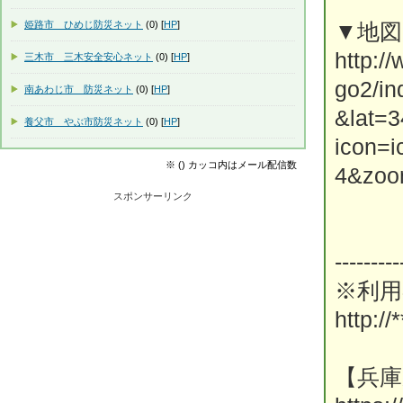
姫路市 ひめじ防災ネット
(0) [
HP
]
▼地
http:/
三木市 三木安全安心ネット
(0) [
HP
]
go2/i
南あわじ市 防災ネット
(0) [
HP
]
&lat=
養父市 やぶ市防災ネット
(0) [
HP
]
icon=
※ () カッコ内はメール配信数
4&zoo
スポンサーリンク
---------
※利用
http://*
【兵庫