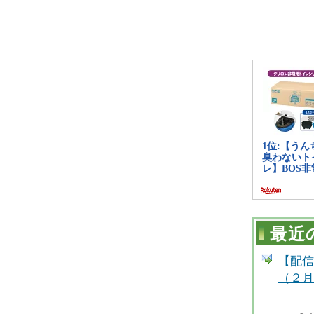
最近
【配信
（２月