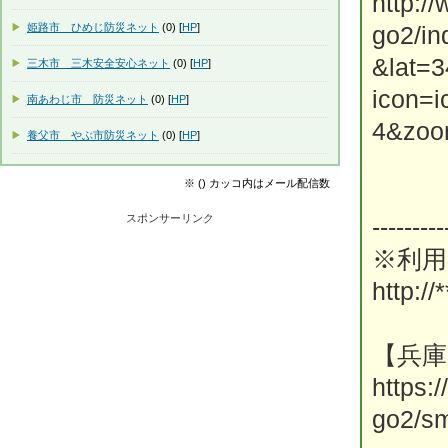
http:/
姫路市 ひめじ防災ネット
(0) [
HP
]
go2/i
&lat=
三木市 三木安全安心ネット
(0) [
HP
]
icon=
南あわじ市 防災ネット
(0) [
HP
]
4&zoo
養父市 やぶ市防災ネット
(0) [
HP
]
※ () カッコ内はメール配信数
スポンサーリンク
---------
※利用
http://*
【兵庫
https:
go2/sm