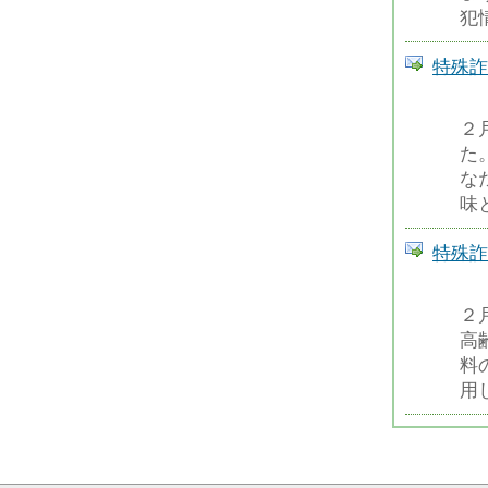
犯
特殊詐
２
た
な
味
特殊詐
２
高
料
用