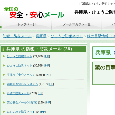
[兵庫県] ひょうご防犯ネット
兵庫県 - ひょうご
トップページ
メールマガジン一覧
バ
防犯・防災メール
兵庫県
ひょうご防犯ネット
猿の目撃情報（３月１０
>
>
>
兵庫県 の防犯・防災メール (36)
兵庫県
ひょうご防犯ネット
(74,860) [
HP
]
ひょうご防災ネット
(30,568) [
HP
]
猿の目
宝塚市「安心メール」
(1,964) [
HP
]
福崎町お知らせシステム
(1,767) [
HP
]
丹波市防災メール
(759) [
HP
]
安心安全メール(小野市)
(130) [
HP
]
にしのみや防災ネット
(0) [
HP
]