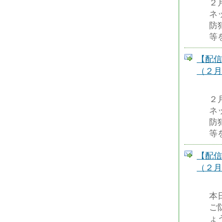
２
ネ
防
等
【配信
（２月
２
ネ
防
等
【配信
（２月
本
ご
ょ