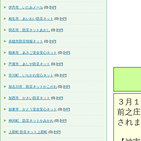
伊丹市 いたみメール
(0) [
HP
]
相生市 あいおい防災ネット
(0) [
HP
]
明石市 防災ネットあかし
(0) [
HP
]
赤穂市防災情報ネット
(0) [
HP
]
朝来市 あさご安全安心ネット
(0) [
HP
]
芦屋市 あしや防災ネット
(0) [
HP
]
市川町 いちかわ安心ネット
(0) [
HP
]
加古川市 防災ネットかこがわ
(0) [
HP
]
加西市 かさい防災ネット
(0) [
HP
]
３月１
加東市 かとう安全安心ネット
(0) [
HP
]
前之庄
され
神河町 防災ネットかみかわ
(0) [
HP
]
上郡町 防災ネット上郡町
(0) [
HP
]