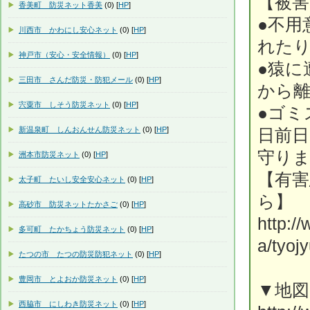
【被
香美町 防災ネット香美
(0) [
HP
]
●不用
川西市 かわにし安心ネット
(0) [
HP
]
れた
神戸市（安心・安全情報）
(0) [
HP
]
●猿に
三田市 さんだ防災・防犯メール
(0) [
HP
]
から
宍粟市 しそう防災ネット
(0) [
HP
]
●ゴミ
新温泉町 しんおんせん防災ネット
(0) [
HP
]
日前
守り
洲本市防災ネット
(0) [
HP
]
【有
太子町 たいし安全安心ネット
(0) [
HP
]
ら】
高砂市 防災ネットたかさご
(0) [
HP
]
http:/
多可町 たかちょう防災ネット
(0) [
HP
]
a/tyoj
たつの市 たつの防災防犯ネット
(0) [
HP
]
豊岡市 とよおか防災ネット
(0) [
HP
]
▼地
西脇市 にしわき防災ネット
(0) [
HP
]