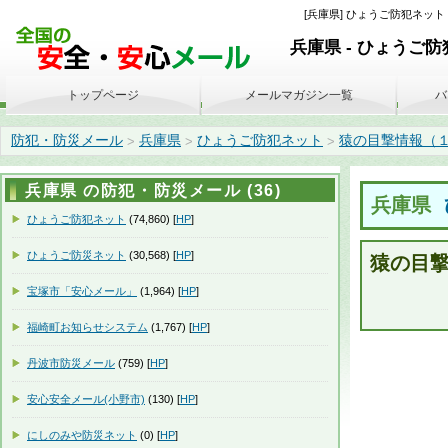
[兵庫県] ひょうご防犯ネット 
兵庫県 - ひょうご
トップページ
メールマガジン一覧
バ
防犯・防災メール
兵庫県
ひょうご防犯ネット
猿の目撃情報（１２月
>
>
>
兵庫県 の防犯・防災メール (36)
兵庫県
ひょうご防犯ネット
(74,860) [
HP
]
ひょうご防災ネット
(30,568) [
HP
]
猿の目
宝塚市「安心メール」
(1,964) [
HP
]
福崎町お知らせシステム
(1,767) [
HP
]
丹波市防災メール
(759) [
HP
]
安心安全メール(小野市)
(130) [
HP
]
にしのみや防災ネット
(0) [
HP
]