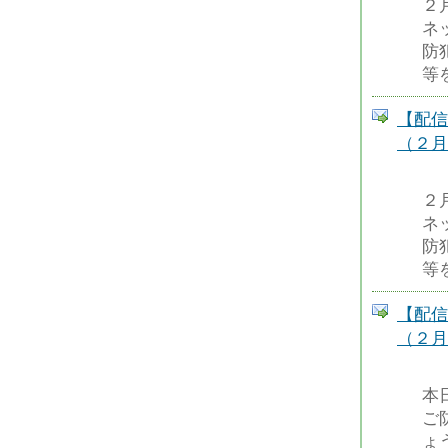
２
ネ
防
等
【配信
（２月
２
ネ
防
等
【配信
（２月
本
ご
ょ