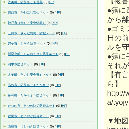
【被
香美町 防災ネット香美
(0) [
HP
]
●猿に
川西市 かわにし安心ネット
(0) [
HP
]
から
神戸市（安心・安全情報）
(0) [
HP
]
●ゴミ
三田市 さんだ防災・防犯メール
(0) [
HP
]
日の
宍粟市 しそう防災ネット
(0) [
HP
]
ルを
新温泉町 しんおんせん防災ネット
(0) [
HP
]
●猿に
それ
洲本市防災ネット
(0) [
HP
]
【有
太子町 たいし安全安心ネット
(0) [
HP
]
ら
高砂市 防災ネットたかさご
(0) [
HP
]
http:/
多可町 たかちょう防災ネット
(0) [
HP
]
a/tyoj
たつの市 たつの防災防犯ネット
(0) [
HP
]
豊岡市 とよおか防災ネット
(0) [
HP
]
▼地
西脇市 にしわき防災ネット
(0) [
HP
]