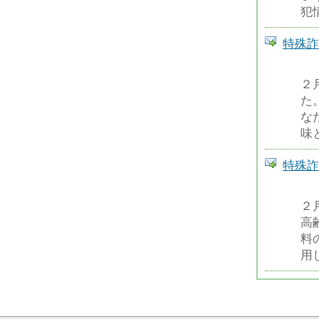
犯
特殊詐
２
た
な
味
特殊詐
２
高
料
用