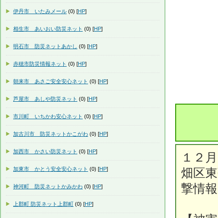
伊丹市 いたみメール
(0) [
HP
]
相生市 あいおい防災ネット
(0) [
HP
]
明石市 防災ネットあかし
(0) [
HP
]
赤穂市防災情報ネット
(0) [
HP
]
朝来市 あさご安全安心ネット
(0) [
HP
]
芦屋市 あしや防災ネット
(0) [
HP
]
市川町 いちかわ安心ネット
(0) [
HP
]
加古川市 防災ネットかこがわ
(0) [
HP
]
加西市 かさい防災ネット
(0) [
HP
]
１２月
加東市 かとう安全安心ネット
(0) [
HP
]
畑区東
撃情
神河町 防災ネットかみかわ
(0) [
HP
]
上郡町 防災ネット上郡町
(0) [
HP
]