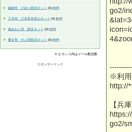
http:/
姫路市 ひめじ防災ネット
(0) [
HP
]
go2/i
&lat=
三木市 三木安全安心ネット
(0) [
HP
]
icon=
南あわじ市 防災ネット
(0) [
HP
]
4&zoo
養父市 やぶ市防災ネット
(0) [
HP
]
※ () カッコ内はメール配信数
スポンサーリンク
---------
※利用
http://*
【兵庫
https:
go2/sm