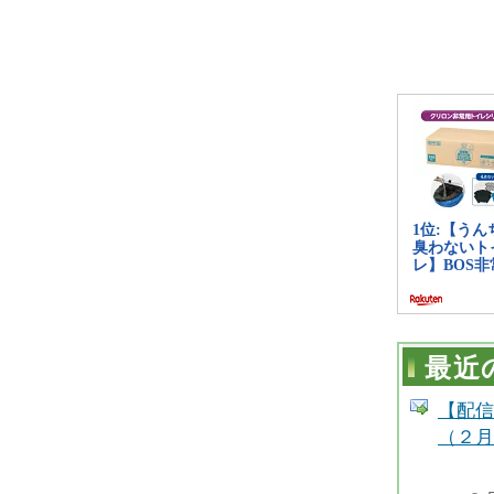
最近
【配信
（２月